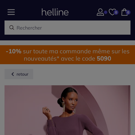
0
0
-10%
sur toute ma commande même sur les
nouveautés* avec le code
5090
retour