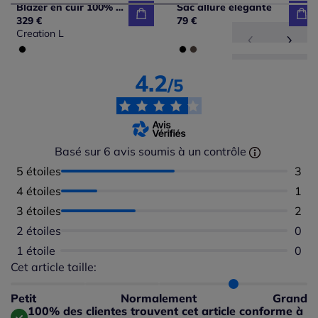
Blazer en cuir 100% cuir agneau nappa
Sac allure élégante
329 €
79 €
Creation L
4.2
/5
Basé sur 6 avis soumis à un contrôle
5 étoiles
Nomb
3
4 étoiles
Nomb
1
3 étoiles
Nomb
2
2 étoiles
Aucu
0
1 étoile
Aucu
0
Cet article taille:
Répartition du taillant selon les avis clients
Taille normalement : 50%
Taille petit : 0%
Petit
Normalement
Grand
Taille grand : 50%
100% des clientes trouvent cet article conforme à