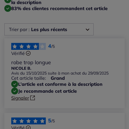
la description
83% des clientes recommandent cet article
Trier par :
Les plus récents
Les plus récents
4
/5
Vérifié
Les plus anciens
robe trop longue
NICOLE B.
Avis du 15/10/2025 suite à mon achat du 29/09/2025
Notes les plus élevées
Cet article taille:
Grand
L’article est conforme à la description
Notes les plus basses
Je recommande cet article
Signaler
5
/5
Vérifié