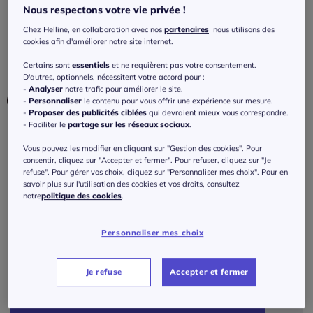
ceinture intégrée
Nous respectons votre vie privée !
4.2
/
5
-
6
avis
Chez Helline, en collaboration avec nos
partenaires
, nous utilisons des
Réf : 281.242.020
cookies afin d'améliorer notre site internet.
Certains sont
essentiels
et ne requièrent pas votre consentement.
Couleur :
violet
D'autres, optionnels, nécessitent votre accord pour :
-
Analyser
notre trafic pour améliorer le site.
-
Personnaliser
le contenu pour vous offrir une expérience sur mesure.
-
Proposer des publicités ciblées
qui devraient mieux vous correspondre.
- Faciliter le
partage sur les réseaux sociaux
.
Taille :
Vous pouvez les modifier en cliquant sur "Gestion des cookies". Pour
Veuillez sélectionner une taille
consentir, cliquez sur "Accepter et fermer". Pour refuser, cliquez sur "Je
refuse". Pour gérer vos choix, cliquez sur "Personnaliser mes choix". Pour en
savoir plus sur l'utilisation des cookies et vos droits, consultez
Guide des tailles
38 -
En stock
notre
politique des cookies
.
119
€
40 -
En stock
Personnaliser mes choix
ou 3 fois 39,67 € sans frais
?
42 -
Disponible dans 3 semaines
Je refuse
Accepter et fermer
J'ajoute au panier
44 -
En stock