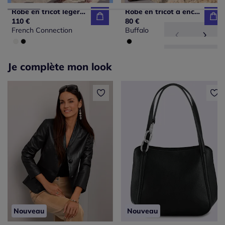
Robe en tricot légère à encolure ronde et sans manches
Robe en tricot à encolure en V et motifs chevrons
110 €
80 €
French Connection
Buffalo
Je complète mon look
Nouveau
Nouveau