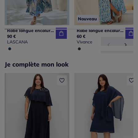
Nouveau
Robe longue encolure ronde avec taille élastiquée et imprimé unique
Robe longue encolure droite
90 €
60 €
LASCANA
Vivance
Je complète mon look