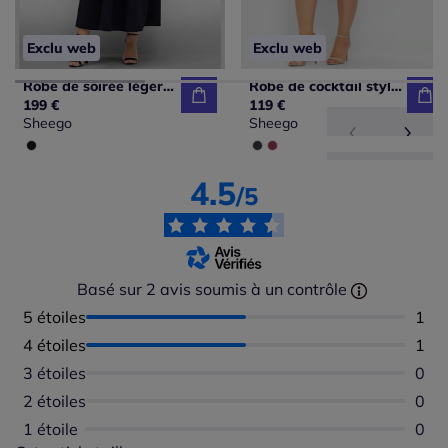
Exclu web
Exclu web
Robe de soirée légèrement cintré
Robe de cocktail style cape
199 €
119 €
Sheego
Sheego
4.5
/5
Basé sur 2 avis soumis à un contrôle
5 étoiles
Nomb
1
4 étoiles
Nomb
1
3 étoiles
Aucu
0
2 étoiles
Aucu
0
1 étoile
Aucu
0