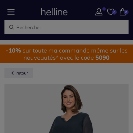
0
0
-10%
sur toute ma commande même sur les
nouveautés* avec le code
5090
retour