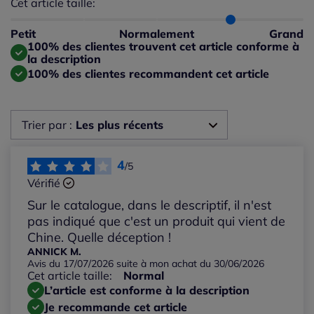
Cet article taille:
Répartition du taillant selon les avis clients
Taille normalement : 50%
Taille petit : 0%
Petit
Normalement
Grand
Taille grand : 50%
100% des clientes trouvent cet article conforme à
la description
100% des clientes recommandent cet article
Trier par :
Les plus récents
Les plus récents
4
/5
Vérifié
Les plus anciens
Sur le catalogue, dans le descriptif, il n'est
pas indiqué que c'est un produit qui vient de
Notes les plus élevées
Chine. Quelle déception !
ANNICK M.
Avis du 17/07/2026 suite à mon achat du 30/06/2026
Notes les plus basses
Cet article taille:
Normal
L’article est conforme à la description
Je recommande cet article