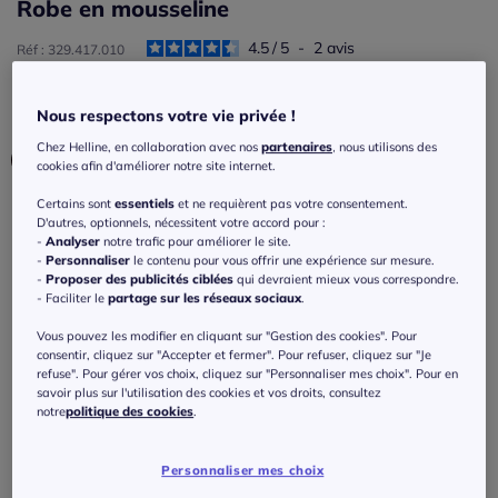
Robe en mousseline
4.5
/
5
-
2
avis
Réf : 329.417.010
Nous respectons votre vie privée !
Couleur :
bleu nuit
Chez Helline, en collaboration avec nos
partenaires
, nous utilisons des
cookies afin d'améliorer notre site internet.
Certains sont
essentiels
et ne requièrent pas votre consentement.
Taille :
D'autres, optionnels, nécessitent votre accord pour :
-
Analyser
notre trafic pour améliorer le site.
Veuillez sélectionner une taille
-
Personnaliser
le contenu pour vous offrir une expérience sur mesure.
-
Proposer des publicités ciblées
qui devraient mieux vous correspondre.
- Faciliter le
partage sur les réseaux sociaux
.
42 -
En stock
Prenez une taille en dessous de votre taille
Vous pouvez les modifier en cliquant sur "Gestion des cookies". Pour
habituelle, car ce produit taille grand.
consentir, cliquez sur "Accepter et fermer". Pour refuser, cliquez sur "Je
44 -
épuisé
refuse". Pour gérer vos choix, cliquez sur "Personnaliser mes choix". Pour en
Guide des tailles
savoir plus sur l'utilisation des cookies et vos droits, consultez
notre
politique des cookies
.
119
€
46 -
En stock
Personnaliser mes choix
ou 3 fois 39,67 € sans frais
?
48 -
épuisé