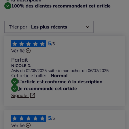
100% des clientes recommandent cet article
Trier par :
Les plus récents
Les plus récents
5
/5
Vérifié
Les plus anciens
Parfait
NICOLE D.
Avis du 02/08/2025 suite à mon achat du 06/07/2025
Notes les plus élevées
Cet article taille:
Normal
L’article est conforme à la description
Notes les plus basses
Je recommande cet article
Signaler
5
/5
Vérifié