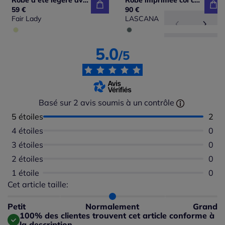
Robe d'été légère avec volants et détails floraux
Robe imprimée col chemisier mancherons et empiècement smocké
59 €
90 €
Fair Lady
LASCANA
5.0
/5
Basé sur 2 avis soumis à un contrôle
5 étoiles
Nomb
2
4 étoiles
Aucu
0
3 étoiles
Aucu
0
2 étoiles
Aucu
0
1 étoile
Aucu
0
Cet article taille:
Répartition du taillant selon les avis clients
Taille normalement : 100%
Taille petit : 0%
Petit
Normalement
Grand
Taille grand : 0%
100% des clientes trouvent cet article conforme à
la description