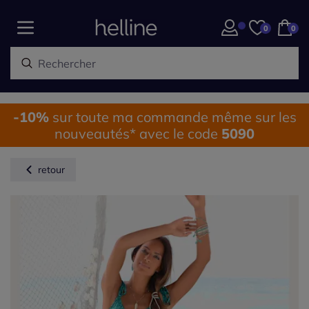
0
0
-10%
sur toute ma commande même sur les
nouveautés* avec le code
5090
retour