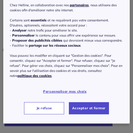
Robe de plage à encolure ronde et
Chez Helline, en collaboration avec nos
partenaires
, nous utilisons des
bretelles nouées
cookies afin d'améliorer notre site internet.
5
/
5
-
2
avis
Certains sont
essentiels
et ne requièrent pas votre consentement.
Réf : 856.843.003
D'autres, optionnels, nécessitent votre accord pour :
-
Analyser
notre trafic pour améliorer le site.
-
Personnaliser
le contenu pour vous offrir une expérience sur mesure.
Couleur :
vert-pétrole
-
Proposer des publicités ciblées
qui devraient mieux vous correspondre.
- Faciliter le
partage sur les réseaux sociaux
.
Vous pouvez les modifier en cliquant sur "Gestion des cookies". Pour
consentir, cliquez sur "Accepter et fermer". Pour refuser, cliquez sur "Je
Taille :
refuse". Pour gérer vos choix, cliquez sur "Personnaliser mes choix". Pour en
savoir plus sur l'utilisation des cookies et vos droits, consultez
Veuillez sélectionner une taille
notre
politique des cookies
.
Guide des tailles
36 -
épuisé
Personnaliser mes choix
50
€
à partir de
38 -
En stock
Je refuse
Accepter et fermer
J'ajoute au panier
40 -
épuisé