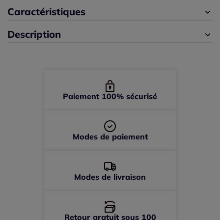
42 -
En stock
Caractéristiques
Description
44 -
épuisé
46 -
épuisé
48 -
épuisé
Paiement 100% sécurisé
Modes de paiement
Modes de livraison
Retour gratuit sous 100