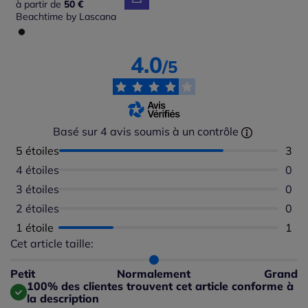
à partir de
50 €
Beachtime by Lascana
4.0
/5
Basé sur 4 avis soumis à un contrôle
5 étoiles
Nomb
3
4 étoiles
Aucu
0
3 étoiles
Aucu
0
2 étoiles
Aucu
0
1 étoile
Nomb
1
Cet article taille:
Répartition du taillant selon les avis clients
Taille normalement : 100%
Taille petit : 0%
Petit
Normalement
Grand
Taille grand : 0%
100% des clientes trouvent cet article conforme à
la description