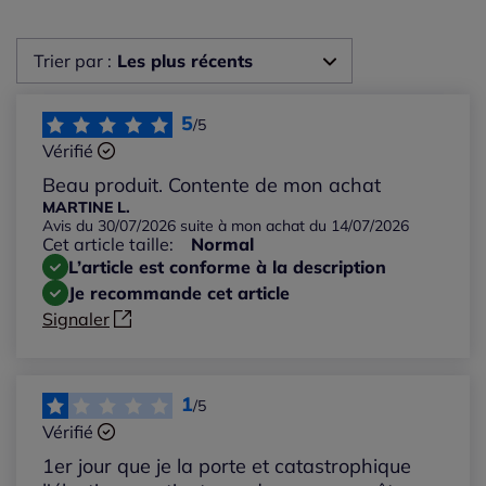
Trier par :
Les plus récents
Les plus récents
5
/5
Vérifié
Les plus anciens
Beau produit. Contente de mon achat
MARTINE L.
Avis du 30/07/2026 suite à mon achat du 14/07/2026
Notes les plus élevées
Cet article taille:
Normal
L’article est conforme à la description
Notes les plus basses
Je recommande cet article
Signaler
1
/5
Vérifié
1er jour que je la porte et catastrophique