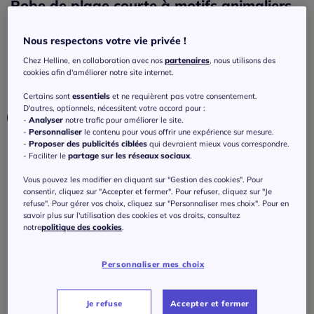
Robe de plage courte à motifs animaliers
décontractée
Nous respectons votre vie privée !
4
/
5
-
4
avis
Réf : 406.304.004
Chez Helline, en collaboration avec nos
partenaires
, nous utilisons des
cookies afin d'améliorer notre site internet.
Couleur :
noir-blanc imprimé
Certains sont
essentiels
et ne requièrent pas votre consentement.
D'autres, optionnels, nécessitent votre accord pour :
-
Analyser
notre trafic pour améliorer le site.
-
Personnaliser
le contenu pour vous offrir une expérience sur mesure.
-
Proposer des publicités ciblées
qui devraient mieux vous correspondre.
Taille :
- Faciliter le
partage sur les réseaux sociaux
.
Veuillez sélectionner une taille
Vous pouvez les modifier en cliquant sur "Gestion des cookies". Pour
consentir, cliquez sur "Accepter et fermer". Pour refuser, cliquez sur "Je
refuse". Pour gérer vos choix, cliquez sur "Personnaliser mes choix". Pour en
Guide des tailles
34 -
épuisé
savoir plus sur l'utilisation des cookies et vos droits, consultez
notre
politique des cookies
.
45
€
à partir de
36 -
En stock
Personnaliser mes choix
J'ajoute au panier
38 -
En stock
Je refuse
Accepter et fermer