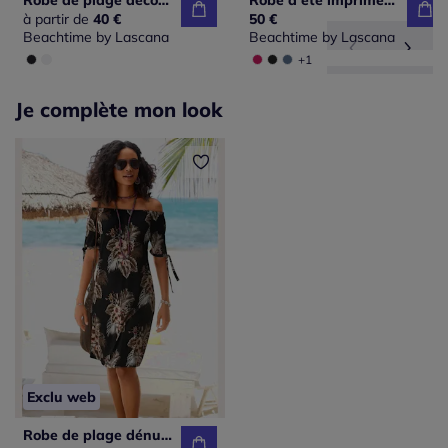
Robe de plage décontractée avec empiècement froncé ajustable
Robe d'été imprimée sans manches à fleurs avec détails plissés
à partir de
40 €
50 €
Beachtime by Lascana
Beachtime by Lascana
+1
Je complète mon look
Exclu web
Robe de plage dénudée à imprimé floral en viscose