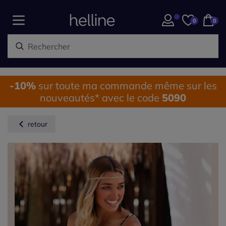
0
0
-10%
sur toute ma commande même sur les
nouveautés* avec le code
5090
retour