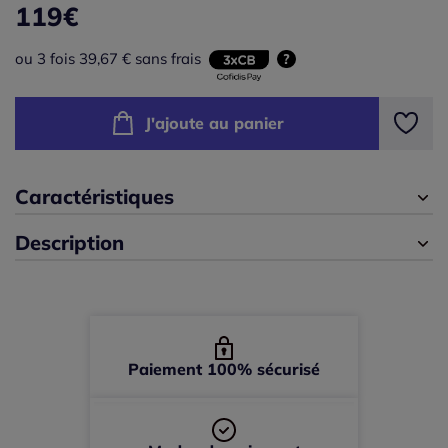
119
€
46 -
En stock
F
ou 3 fois 39,67 € sans frais
?
48 -
En stock
G
J'ajoute au panier
50 -
En stock
52 -
En stock
Caractéristiques
54 -
En stock
Description
56 -
En stock
58 -
En stock
Paiement 100% sécurisé
60 -
En stock