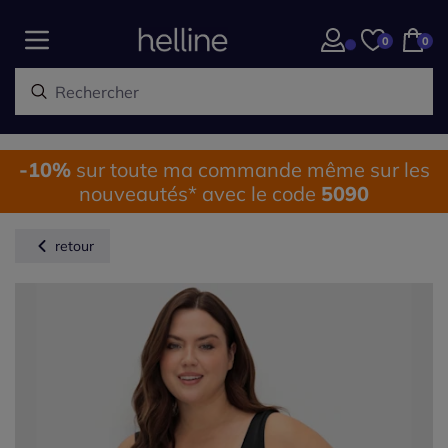
0
0
-10%
sur toute ma commande même sur les
nouveautés* avec le code
5090
retour