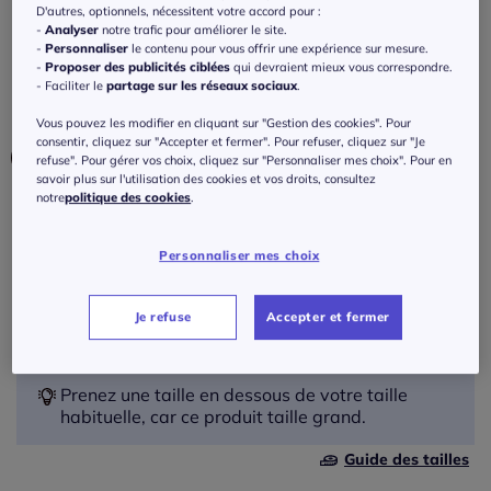
Robe de bain bon. b, c, d, e, f, g
D'autres, optionnels, nécessitent votre accord pour :
-
Analyser
notre trafic pour améliorer le site.
-
Personnaliser
le contenu pour vous offrir une expérience sur mesure.
Réf : 357.966.029
-
Proposer des publicités ciblées
qui devraient mieux vous correspondre.
- Faciliter le
partage sur les réseaux sociaux
.
Couleur :
noir à pois
Vous pouvez les modifier en cliquant sur "Gestion des cookies". Pour
consentir, cliquez sur "Accepter et fermer". Pour refuser, cliquez sur "Je
refuse". Pour gérer vos choix, cliquez sur "Personnaliser mes choix". Pour en
savoir plus sur l'utilisation des cookies et vos droits, consultez
notre
politique des cookies
.
Bonnet :
E
Personnaliser mes choix
Taille :
B
Je refuse
Accepter et fermer
Veuillez sélectionner une taille
C
42 -
En stock
Prenez une taille en dessous de votre taille
habituelle, car ce produit taille grand.
D
44 -
En stock
Guide des tailles
E