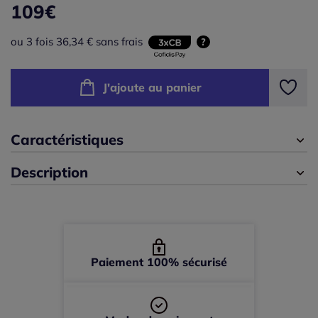
109
€
46 -
En stock
F
ou 3 fois 36,34 € sans frais
?
48 -
En stock
J'ajoute au panier
50 -
Disponible dans 3 semaines
52 -
En stock
Caractéristiques
54 -
Disponible dans 3 semaines
Description
56 -
En stock
58 -
En stock
Paiement 100% sécurisé
60 -
En stock