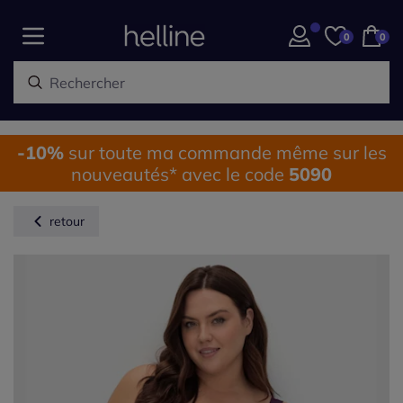
0
0
-10%
sur toute ma commande même sur les
nouveautés* avec le code
5090
retour