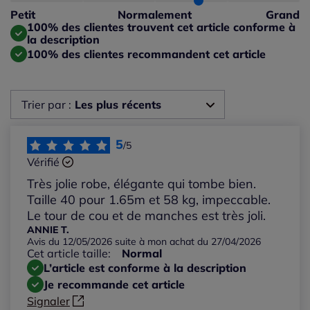
Taille petit : 0%
Petit
Normalement
Grand
Taille grand : 33%
100% des clientes trouvent cet article conforme à
la description
100% des clientes recommandent cet article
Trier par :
Les plus récents
Les plus récents
5
/5
Vérifié
Les plus anciens
Très jolie robe, élégante qui tombe bien.
Taille 40 pour 1.65m et 58 kg, impeccable.
Notes les plus élevées
Le tour de cou et de manches est très joli.
ANNIE T.
Avis du 12/05/2026 suite à mon achat du 27/04/2026
Notes les plus basses
Cet article taille:
Normal
L’article est conforme à la description
Je recommande cet article
Signaler