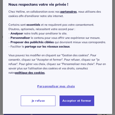
évasée
Nous respectons votre vie privée !
4.7
/
5
-
3
avis
Réf : 422.295.009
Chez Helline, en collaboration avec nos
partenaires
, nous utilisons des
cookies afin d'améliorer notre site internet.
Certains sont
essentiels
et ne requièrent pas votre consentement.
Couleur :
noir
D'autres, optionnels, nécessitent votre accord pour :
-
Analyser
notre trafic pour améliorer le site.
Choisir une couleur :
-
Personnaliser
le contenu pour vous offrir une expérience sur mesure.
-
Proposer des publicités ciblées
qui devraient mieux vous correspondre.
- Faciliter le
partage sur les réseaux sociaux
.
Vous pouvez les modifier en cliquant sur "Gestion des cookies". Pour
Taille :
consentir, cliquez sur "Accepter et fermer". Pour refuser, cliquez sur "Je
refuse". Pour gérer vos choix, cliquez sur "Personnaliser mes choix". Pour en
38 -
En stock
savoir plus sur l'utilisation des cookies et vos droits, consultez
notre
politique des cookies
.
Guide des tailles
36 -
épuisé
Personnaliser mes choix
109
€
38 -
En stock
ou 3 fois 36,34 € sans frais
?
Je refuse
Accepter et fermer
40 -
épuisé