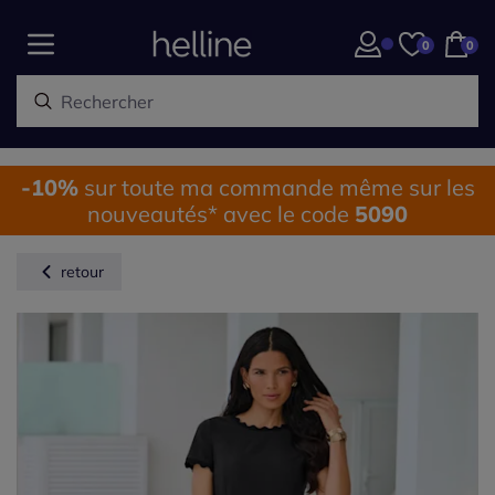
0
0
-10%
sur toute ma commande même sur les
nouveautés* avec le code
5090
retour