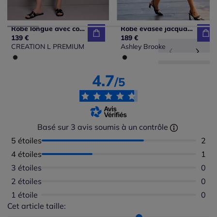
Robe longue avec col montant et manches trois-quarts à motif graphique
Robe évasée jacquard à encolure ronde et poches latérales
139 €
189 €
CREATION L PREMIUM
Ashley Brooke
4.7
/5
Basé sur 3 avis soumis à un contrôle
5 étoiles
Nomb
2
4 étoiles
Nomb
1
3 étoiles
Aucu
0
2 étoiles
Aucu
0
1 étoile
Aucu
0
Cet article taille:
Répartition du taillant selon les avis clients
Taille normalement : 67%