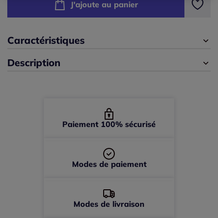
J'ajoute au panier
42 -
épuisé
Caractéristiques
44 -
épuisé
Description
46 -
épuisé
48 -
épuisé
50 -
épuisé
Paiement 100% sécurisé
52 -
épuisé
Modes de paiement
Modes de livraison