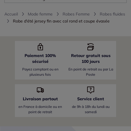
Accueil
Mode femme
Robes Femme
Robes fluides
Robe d'été jersey fin avec col rond et coupe évasée
Paiement 100%
Retour gratuit sous
sécurisé
100 jours
Payez comptant ou en
En point de retrait ou par La
plusieurs fois
Poste
Livraison partout
Service client
en France
à domicile ou en
de 9h à 18h du lundi au
point de retrait
samedi