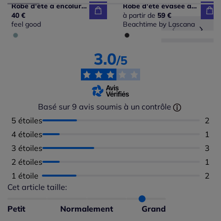
Robe d'été à encolure ronde et mancherons avec motif tropical
Robe d'été évasée à encolure en V floralement imprimée
40 €
à partir de
59 €
feel good
Beachtime by Lascana
3.0
/5
Basé sur 9 avis soumis à un contrôle
5 étoiles
Nomb
2
4 étoiles
Nomb
1
3 étoiles
Nomb
3
2 étoiles
Nomb
1
1 étoile
Nomb
2
Cet article taille:
Répartition du taillant selon les avis clients
Taille normalement : 33%
Taille petit : 0%
Petit
Normalement
Grand
Taille grand : 67%