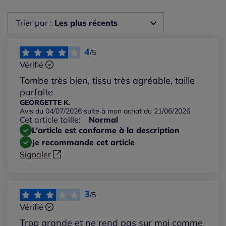
Trier par :
Les plus récents
Les plus récents
4
/5
Vérifié
Les plus anciens
Tombe très bien, tissu très agréable, taille
parfaite
Notes les plus élevées
GEORGETTE K.
Avis du 04/07/2026 suite à mon achat du 21/06/2026
Cet article taille:
Normal
Notes les plus basses
L’article est conforme à la description
Je recommande cet article
Signaler
3
/5
Vérifié
Trop grande et ne rend pas sur moi comme