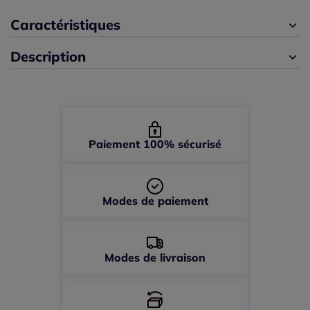
50/52 -
Disponible dans 4 semaines
Caractéristiques
Description
54/56 -
Disponible dans 4 semaines
Paiement 100% sécurisé
Modes de paiement
Modes de livraison