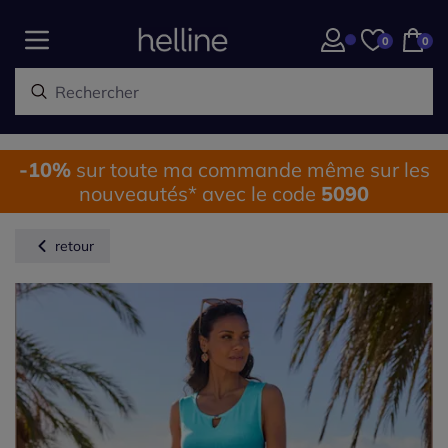
0
0
-10%
sur toute ma commande même sur les
nouveautés* avec le code
5090
retour