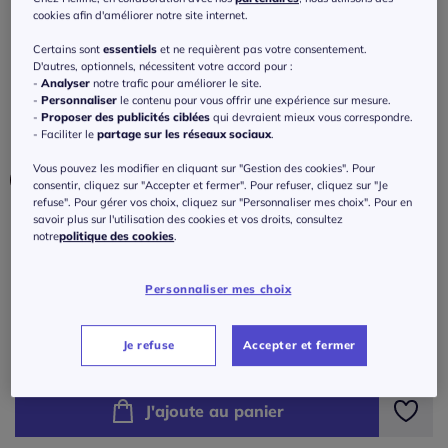
coupe évasée
cookies afin d'améliorer notre site internet.
3
/
5
-
9
avis
Réf : 698.673.057
Certains sont
essentiels
et ne requièrent pas votre consentement.
D'autres, optionnels, nécessitent votre accord pour :
-
Analyser
notre trafic pour améliorer le site.
-
Personnaliser
le contenu pour vous offrir une expérience sur mesure.
Couleur :
aigue-marine-bleu pétrole
-
Proposer des publicités ciblées
qui devraient mieux vous correspondre.
Choisir une couleur :
- Faciliter le
partage sur les réseaux sociaux
.
Vous pouvez les modifier en cliquant sur "Gestion des cookies". Pour
consentir, cliquez sur "Accepter et fermer". Pour refuser, cliquez sur "Je
refuse". Pour gérer vos choix, cliquez sur "Personnaliser mes choix". Pour en
savoir plus sur l'utilisation des cookies et vos droits, consultez
Taille :
notre
politique des cookies
.
Veuillez sélectionner une taille
Personnaliser mes choix
Guide des tailles
38/40 -
Disponible dans 4 semaines
40
€
Je refuse
Accepter et fermer
42/44 -
Disponible dans 4 semaines
J'ajoute au panier
46/48 -
Disponible dans 4 semaines