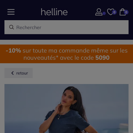
0
0
-10%
sur toute ma commande même sur les
nouveautés* avec le code
5090
retour