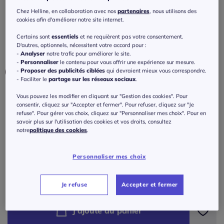
empiècement en denim
Chez Helline, en collaboration avec nos
partenaires
, nous utilisons des
cookies afin d'améliorer notre site internet.
4
/
5
-
2
avis
Réf : 427.685.008
Certains sont
essentiels
et ne requièrent pas votre consentement.
D'autres, optionnels, nécessitent votre accord pour :
Couleur :
fuchsia-bleu foncé à motifs
-
Analyser
notre trafic pour améliorer le site.
-
Personnaliser
le contenu pour vous offrir une expérience sur mesure.
-
Proposer des publicités ciblées
qui devraient mieux vous correspondre.
- Faciliter le
partage sur les réseaux sociaux
.
Taille :
Vous pouvez les modifier en cliquant sur "Gestion des cookies". Pour
consentir, cliquez sur "Accepter et fermer". Pour refuser, cliquez sur "Je
Veuillez sélectionner une taille
refuse". Pour gérer vos choix, cliquez sur "Personnaliser mes choix". Pour en
savoir plus sur l'utilisation des cookies et vos droits, consultez
notre
politique des cookies
.
Guide des tailles
36 -
En stock
109
€
Personnaliser mes choix
38 -
En stock
ou 3 fois 36,34 € sans frais
?
Je refuse
Accepter et fermer
40 -
En stock
J'ajoute au panier
42 -
En stock