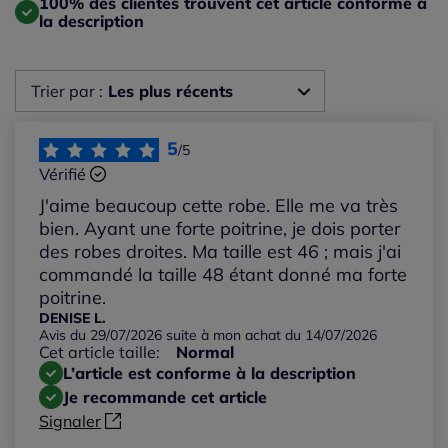
100% des clientes trouvent cet article conforme à
la description
Trier par :
Les plus récents
Les plus récents
5
/5
Vérifié
Les plus anciens
J'aime beaucoup cette robe. Elle me va très
bien. Ayant une forte poitrine, je dois porter
Notes les plus élevées
des robes droites. Ma taille est 46 ; mais j'ai
commandé la taille 48 étant donné ma forte
poitrine.
Notes les plus basses
DENISE L.
Avis du 29/07/2026 suite à mon achat du 14/07/2026
Cet article taille:
Normal
L’article est conforme à la description
Je recommande cet article
Signaler