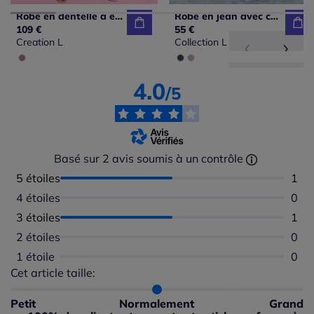
Robe en dentelle à encolure V et manches ballon
Robe en jean avec col chemise et manches retroussables
109 €
55 €
Creation L
Collection L
4.0
/5
Basé sur 2 avis soumis à un contrôle
5 étoiles
Nomb
1
4 étoiles
Aucu
0
3 étoiles
Nomb
1
2 étoiles
Aucu
0
1 étoile
Aucu
0
Cet article taille:
Répartition du taillant selon les avis clients
Taille normalement : 100%
Taille petit : 0%
Petit
Normalement
Grand
Taille grand : 0%