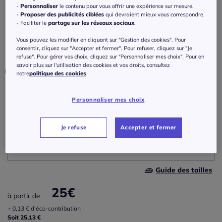
Rideaux
-
Personnaliser
le contenu pour vous offrir une expérience sur mesure.
-
Proposer des publicités ciblées
qui devraient mieux vous correspondre.
Réf : 716.016.052
- Faciliter le
partage sur les réseaux sociaux
.
Vous pouvez les modifier en cliquant sur "Gestion des cookies". Pour
consentir, cliquez sur "Accepter et fermer". Pour refuser, cliquez sur "Je
Couleur :
offwhite
refuse". Pour gérer vos choix, cliquez sur "Personnaliser mes choix". Pour en
savoir plus sur l'utilisation des cookies et vos droits, consultez
notre
politique des cookies
.
Modèle :
Personnaliser mes choix
Cordon universel
Je refuse
Accepter et fermer
Taille :
Cordon universel
Veuillez sélectionner une taille
Œillets
Guide des tailles
145x140 cm -
En stock
25
€
à partir de
175x140 cm -
En stock
+ 0,13 € d'éco-contribution
Soit 25,13 €