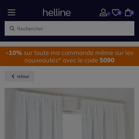
0
0
-10%
sur toute ma commande même sur les
nouveautés* avec le code
5090
retour