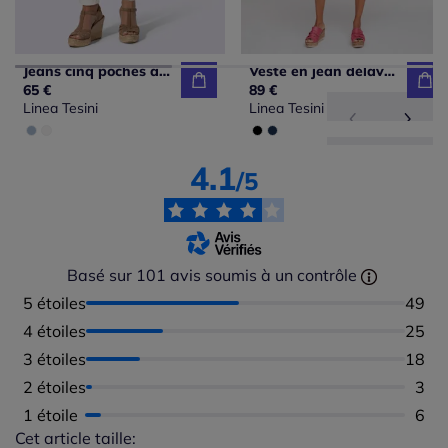
Jeans cinq poches avec cordon à nouer à la taille
Veste en jean délavée à col classique et manches retroussables
65 €
89 €
Linea Tesini
Linea Tesini
4.1
/5
Basé sur 101 avis soumis à un contrôle
5 étoiles
Nombr
49
4 étoiles
Nombr
25
3 étoiles
Nombr
18
2 étoiles
Nomb
3
1 étoile
Nomb
6
Cet article taille:
Répartition du taillant selon les avis clients