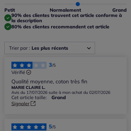
Taille normalement : 75%
Taille petit : 1%
Petit
Normalement
Grand
Taille grand : 23%
90% des clientes trouvent cet article conforme à
la description
80% des clientes recommandent cet article
Trier par :
Les plus récents
Les plus récents
3
/5
Vérifié
Les plus anciens
Qualité moyenne, coton très fin
MARIE CLAIRE L.
Avis du 17/07/2026 suite à mon achat du 02/07/2026
Notes les plus élevées
Cet article taille:
Grand
Signaler
Notes les plus basses
5
/5