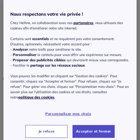
contrastées en coton doux
4.1
/
5
-
101
avis
Nous respectons votre vie privée !
Réf : 141.719.109
Chez Helline, en collaboration avec nos
partenaires
, nous utilisons des
cookies afin d'améliorer notre site internet.
Couleur :
écru-noir
Certains sont
essentiels
et ne requièrent pas votre consentement.
Choisir une couleur :
D'autres, optionnels, nécessitent votre accord pour :
-
Analyser
notre trafic pour améliorer le site.
-
Personnaliser
le contenu pour vous offrir une expérience sur mesure.
-
Proposer des publicités ciblées
qui devraient mieux vous correspondre.
- Faciliter le
partage sur les réseaux sociaux
.
Vous pouvez les modifier en cliquant sur "Gestion des cookies". Pour
consentir, cliquez sur "Accepter et fermer". Pour refuser, cliquez sur "Je
refuse". Pour gérer vos choix, cliquez sur "Personnaliser mes choix". Pour en
savoir plus sur l'utilisation des cookies et vos droits, consultez
Taille :
notre
politique des cookies
.
Veuillez sélectionner une taille
Personnaliser mes choix
Guide des tailles
36 -
En stock
69
€
Je refuse
Accepter et fermer
38 -
En stock