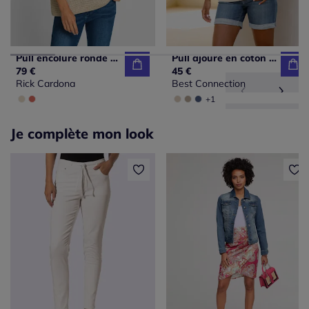
Pull encolure ronde en tricot léger structuré avec fentes
Pull ajouré en coton à encolure ronde et manches longues
79 €
45 €
Rick Cardona
Best Connection
+1
Je complète mon look