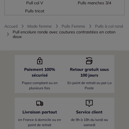
Pull col V
Pulls manches 3/4
Pulls tricot
Accueil
Mode femme
Pulls Femme
Pulls à col rond
Pull encolure ronde avec coutures contrastées en coton
doux
Paiement 100%
Retour gratuit sous
sécurisé
100 jours
Payez comptant ou en
En point de retrait ou par La
plusieurs fois
Poste
Livraison partout
Service client
en France
à domicile ou en
de 9h à 18h du lundi au
point de retrait
samedi