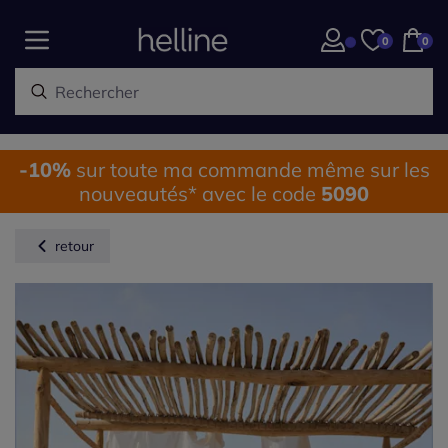
0
0
-10%
sur toute ma commande même sur les
nouveautés* avec le code
5090
retour