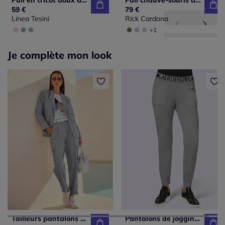
Pull en tricot doux avec encolure ronde et manches larges
Pull chauve-souris à emmanchures longues avec ourlet asymétrique
59 €
79 €
Linea Tesini
Rick Cardona
+1
Je complète mon look
Tailleurs pantalons avec blazer col revers et poches
Pantalons de jogging doux avec ceinture à motifs