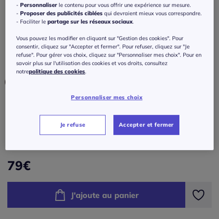
Pull en tricot léger avec motif ajouré au col
-
Personnaliser
le contenu pour vous offrir une expérience sur mesure.
rond
-
Proposer des publicités ciblées
qui devraient mieux vous correspondre.
- Faciliter le
partage sur les réseaux sociaux
.
Réf : 429.986.006
Vous pouvez les modifier en cliquant sur "Gestion des cookies". Pour
consentir, cliquez sur "Accepter et fermer". Pour refuser, cliquez sur "Je
refuse". Pour gérer vos choix, cliquez sur "Personnaliser mes choix". Pour en
Couleur :
gris clair-café au lait chiné
savoir plus sur l'utilisation des cookies et vos droits, consultez
notre
politique des cookies
.
Personnaliser mes choix
Taille :
Veuillez sélectionner une taille
Je refuse
Accepter et fermer
Guide des tailles
36 -
En stock
79
€
38 -
En stock
J'ajoute au panier
40 -
En stock