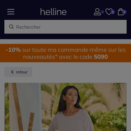
0
0
-10%
sur toute ma commande même sur les
nouveautés* avec le code
5090
retour