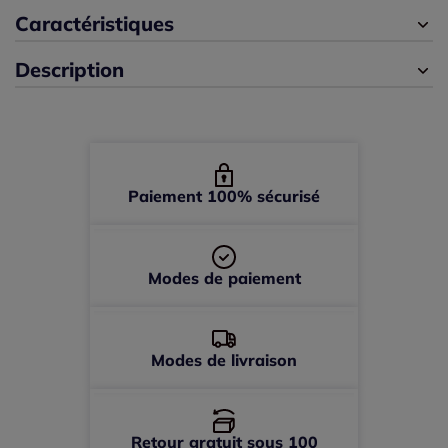
42 -
En stock
Caractéristiques
Description
44 -
En stock
46 -
épuisé
48 -
En stock
Paiement 100% sécurisé
50 -
En stock
Modes de paiement
52 -
épuisé
Modes de livraison
Retour gratuit sous 100