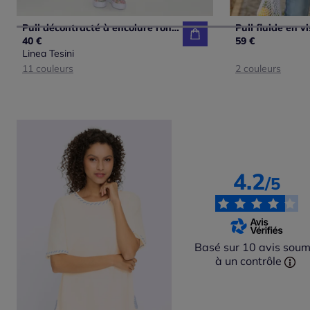
Pull décontracté à encolure ronde en coton doux
40 €
59 €
Linea Tesini
11 couleurs
2 couleurs
4.2
/5
Basé sur 10 avis soum
à un contrôle