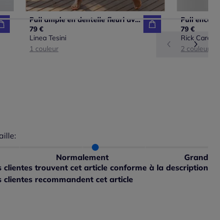
Pull ample en dentelle fleuri avec encolure ronde et manches courtes
79 €
79 €
Linea Tesini
Rick Cardon
1 couleur
2 couleurs
aille:
du taillant selon les avis clients
 normalement : 90%
petit : 0%
Normalement
Grand
 grand : 10%
clientes trouvent cet article conforme à la description
 clientes recommandent cet article
ible