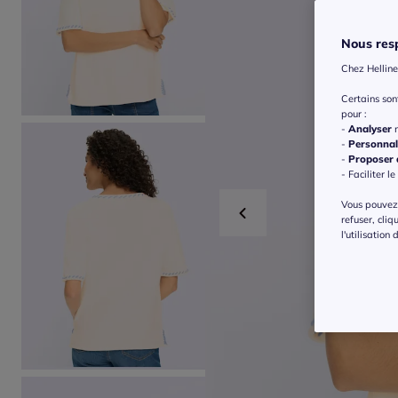
Nous resp
Chez Helline
Certains so
pour :
-
Analyser
n
-
Personnal
-
Proposer d
- Faciliter le
Vous pouvez 
refuser, cliq
l'utilisation