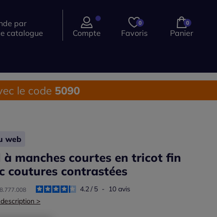
de par
0
0
ce catalogue
Compte
Favoris
Panier
ec le code
5090
lu web
l à manches courtes en tricot fin
c coutures contrastées
4.2
/
5
-
10
avis
78.777.008
 description >