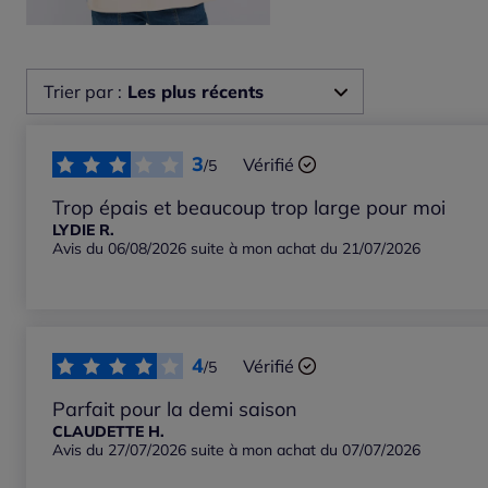
Trier par :
Les plus récents
Les plus récents
3
Vérifié
/5
Les plus anciens
Trop épais et beaucoup trop large pour moi
LYDIE R.
Avis du 06/08/2026 suite à mon achat du 21/07/2026
Notes les plus élevées
Notes les plus basses
4
Vérifié
/5
Parfait pour la demi saison
CLAUDETTE H.
Avis du 27/07/2026 suite à mon achat du 07/07/2026