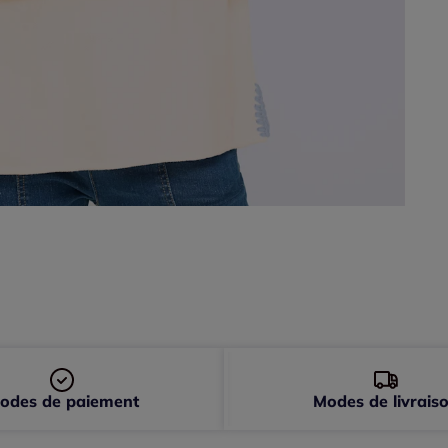
46 
48 
50 
52 
odes de paiement
Modes de livrais