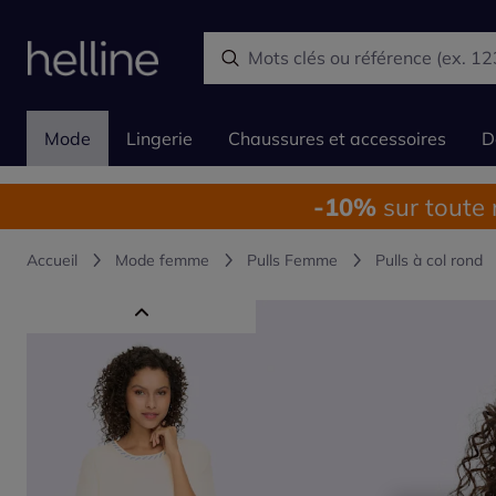
Mode
Lingerie
Chaussures et accessoires
D
-10%
sur toute
Accueil
Mode femme
Pulls Femme
Pulls à col rond