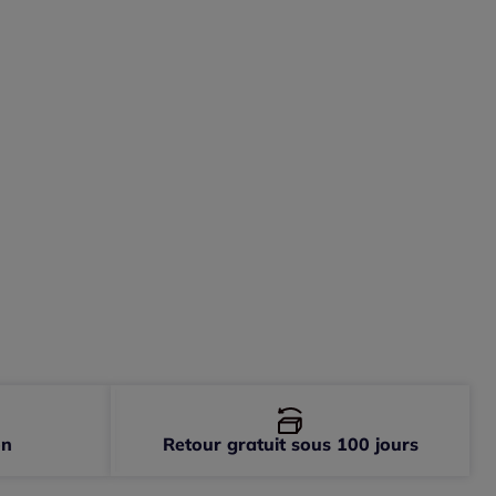
-
En stock
-
épuisé
-
épuisé
-
épuisé
on
Retour gratuit sous 100 jours