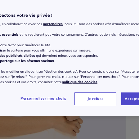
Coule
Choisi
ectons votre vie privée !
, en collaboration avec nos
partenaires
, nous utilisons des cookies afin d'améliorer notre 
nt
essentiels
et ne requièrent pas votre consentement. D'autres, optionnels, nécessitent v
Taille
otre trafic pour améliorer le site.
iser
le contenu pour vous offrir une expérience sur mesure.
Veu
es publicités ciblées
qui devraient mieux vous correspondre.
partage sur les réseaux sociaux
.
Gu
36 
les modifier en cliquant sur "Gestion des cookies". Pour consentir, cliquez sur "Accepter e
uez sur "Je refuse". Pour gérer vos choix, cliquez sur "Personnaliser mes choix". Pour en sa
55
 des cookies et vos droits, consultez notre
politique des cookies
.
38 
Personnaliser mes choix
Je refuse
Accepte
40 
42 
44 