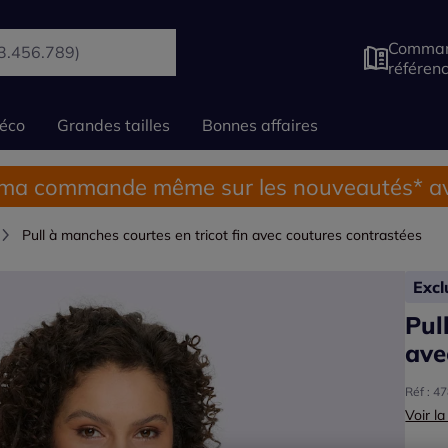
Comman
référen
éco
Grandes tailles
Bonnes affaires
 ma commande même sur les nouveautés* av
Pull à manches courtes en tricot fin avec coutures contrastées
Exc
Pul
ave
Réf : 4
Voir la