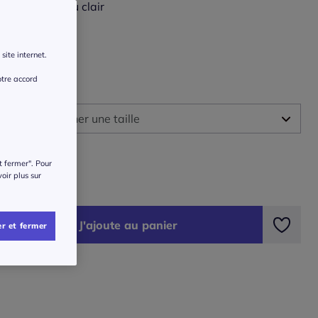
ur :
blanc-bleu clair
r une couleur :
site internet.
otre accord
 :
illez sélectionner une taille
ide des tailles
-
En stock
t fermer". Pour
voir plus sur
€
-
En stock
J'ajoute au panier
r et fermer
-
En stock
-
En stock
-
En stock