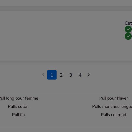
Cet
1
2
3
4
Pull long pour femme
Pull pour l'hiver
Pulls coton
Pulls manches longu
Pull fin
Pulls col rond