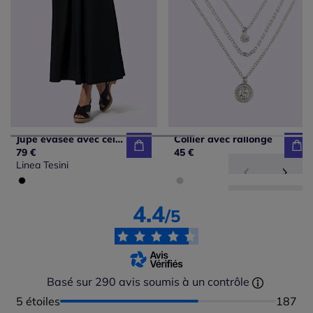
Jupe évasée avec ceinture élastique et poches cousues
Collier avec rallonge
79 €
45 €
Linea Tesini
4.4
/5
Basé sur 290 avis soumis à un contrôle
5 étoiles
Nombre
187