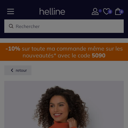
0
0
-10%
sur toute ma commande même sur les
nouveautés* avec le code
5090
retour