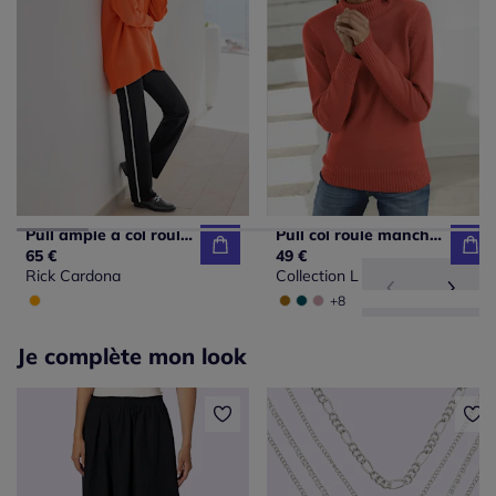
Pull ample à col roulé avec manches chauve-souris
Pull col roulé manches longues finitions côtelées authentiques
65 €
49 €
Rick Cardona
Collection L
+8
Je complète mon look