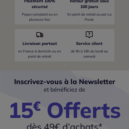
Paiement 100%
Retour gratuit sous
sécurisé
100 jours
Payez comptant ou en
En point de retrait ou par La
plusieurs fois
Poste
Livraison partout
Service client
en France
à domicile ou en
de 9h à 18h du lundi au
point de retrait
samedi
Inscrivez-vous à la Newsletter
et bénéficiez de