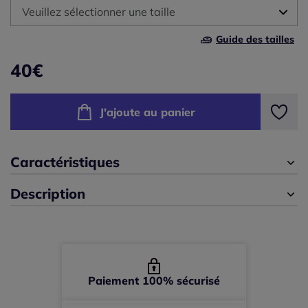
Veuillez sélectionner une taille
Guide des tailles
36 -
En stock
40
€
38 -
En stock
J'ajoute au panier
40 -
En stock
42 -
En stock
Caractéristiques
Description
44 -
En stock
46 -
En stock
48 -
En stock
Paiement 100% sécurisé