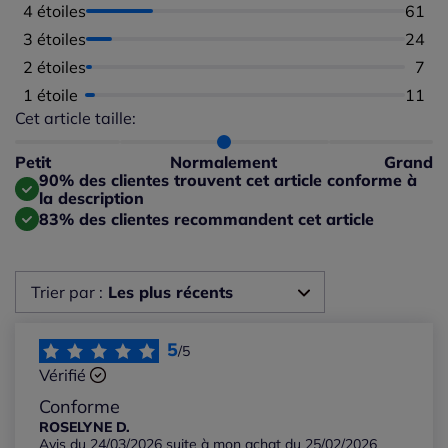
4 étoiles
Nombr
61
3 étoiles
Nombr
24
2 étoiles
Nomb
7
1 étoile
Nombr
11
Cet article taille:
Répartition du taillant selon les avis clients
Taille normalement : 89%
Taille petit : 5%
Petit
Normalement
Grand
Taille grand : 6%
90% des clientes trouvent cet article conforme à
la description
83% des clientes recommandent cet article
Trier par :
Les plus récents
Les plus récents
5
/5
Vérifié
Les plus anciens
Conforme
ROSELYNE D.
Avis du 24/03/2026 suite à mon achat du 25/02/2026