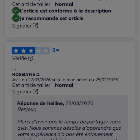
Notes les plus élevées
Cet article taille:
Normal
L’article est conforme à la description
Notes les plus basses
Je recommande cet article
Signaler
3
/5
Vérifié
...
ROSELYNE D.
Avis du 27/03/2026 suite à mon achat du 25/02/2026
Cet article taille:
Normal
Signaler
Réponse de helline,
23/03/2026
Bonjour,
Merci d'avoir pris le temps de partager votre
avis. Nous sommes désolés d'apprendre que
votre expérience n'a pas été entièrement