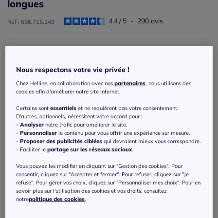
longues
4.4
/
5
-
290
avis
Réf : 656.715.149
Couleur :
orange
Choisir une couleur :
Nous respectons votre vie privée !
Chez Helline, en collaboration avec nos
partenaires
, nous utilisons des
cookies afin d'améliorer notre site internet.
Certains sont
essentiels
et ne requièrent pas votre consentement.
D'autres, optionnels, nécessitent votre accord pour :
-
Analyser
notre trafic pour améliorer le site.
-
Personnaliser
le contenu pour vous offrir une expérience sur mesure.
-
Proposer des publicités ciblées
qui devraient mieux vous correspondre.
- Faciliter le
partage sur les réseaux sociaux
.
Vous pouvez les modifier en cliquant sur "Gestion des cookies". Pour
consentir, cliquez sur "Accepter et fermer". Pour refuser, cliquez sur "Je
refuse". Pour gérer vos choix, cliquez sur "Personnaliser mes choix". Pour en
savoir plus sur l'utilisation des cookies et vos droits, consultez
notre
politique des cookies
.