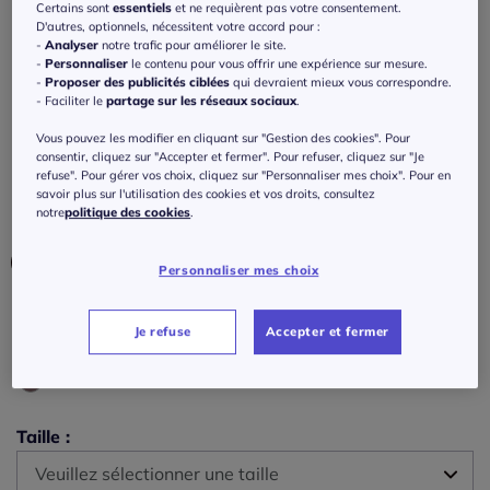
Polo en tricot à col V et manches courtes
Certains sont
essentiels
et ne requièrent pas votre consentement.
D'autres, optionnels, nécessitent votre accord pour :
avec joli motif bicolore
-
Analyser
notre trafic pour améliorer le site.
-
Personnaliser
le contenu pour vous offrir une expérience sur mesure.
5
/
5
-
1
avis
Réf : 762.704.002
-
Proposer des publicités ciblées
qui devraient mieux vous correspondre.
- Faciliter le
partage sur les réseaux sociaux
.
Vous pouvez les modifier en cliquant sur "Gestion des cookies". Pour
Couleur :
crème-noir
consentir, cliquez sur "Accepter et fermer". Pour refuser, cliquez sur "Je
Choisir une couleur :
refuse". Pour gérer vos choix, cliquez sur "Personnaliser mes choix". Pour en
savoir plus sur l'utilisation des cookies et vos droits, consultez
notre
politique des cookies
.
Personnaliser mes choix
Je refuse
Accepter et fermer
Taille :
Veuillez sélectionner une taille