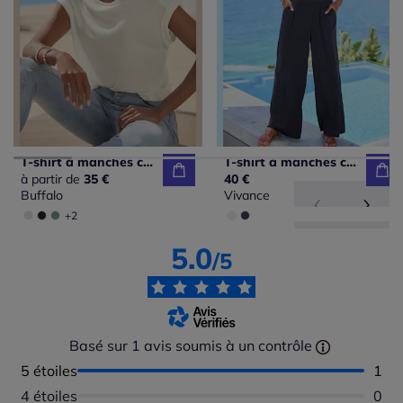
T-shirt à manches courtes avec encolure ronde et boutons décoratifs
T-shirt à manches courtes avec boucle décorative dorée sur l'épaule
à partir de
35 €
40 €
Buffalo
Vivance
+2
5.0
/5
Basé sur 1 avis soumis à un contrôle
5 étoiles
Nomb
1
4 étoiles
Aucu
0