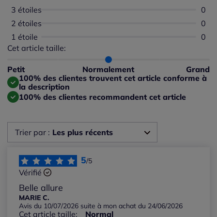
3 étoiles
Aucu
0
2 étoiles
Aucu
0
1 étoile
Aucu
0
Cet article taille:
Répartition du taillant selon les avis clients
Taille normalement : 100%
Taille petit : 0%
Petit
Normalement
Grand
Taille grand : 0%
100% des clientes trouvent cet article conforme à
la description
100% des clientes recommandent cet article
Trier par :
Les plus récents
Les plus récents
5
/5
Vérifié
Les plus anciens
Belle allure
MARIE C.
Avis du 10/07/2026 suite à mon achat du 24/06/2026
Notes les plus élevées
Cet article taille:
Normal