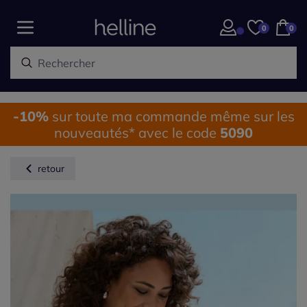
0
0
-10%
sur toute ma commande même sur les
nouveautés* avec le code
5090
retour