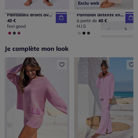
Exclu web
Pantalons droits avec ceinture élastique et deux poches
Pantalon détente en matière douce avec jambes droites et patte de boutonnage
40 €
à partir de
40 €
feel good
H.I.S
Je complète mon look