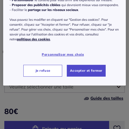
-
Personnaliser
le contenu pour vous offrir une expérience sur mesure.
jambes larges
-
Proposer des publicités ciblées
qui devraient mieux vous correspondre.
- Faciliter le
partage sur les réseaux sociaux
.
Réf : 741.759.007
Vous pouvez les modifier en cliquant sur "Gestion des cookies". Pour
consentir, cliquez sur "Accepter et fermer". Pour refuser, cliquez sur "Je
refuse". Pour gérer vos choix, cliquez sur "Personnaliser mes choix". Pour en
Couleur :
rose
savoir plus sur l'utilisation des cookies et vos droits, consultez
Choisir une couleur :
notre
politique des cookies
.
Personnaliser mes choix
Je refuse
Accepter et fermer
Taille :
Veuillez sélectionner une taille
Guide des tailles
34/36 -
En stock
80
€
38/40 -
En stock
J'ajoute au panier