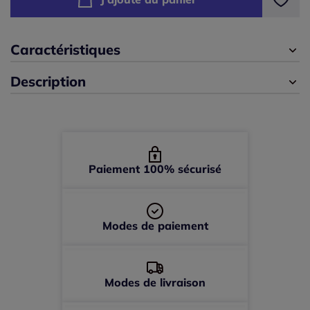
42/44 -
En stock
46/48 -
En stock
Caractéristiques
Description
50/52 -
En stock
Paiement 100% sécurisé
Modes de paiement
Modes de livraison