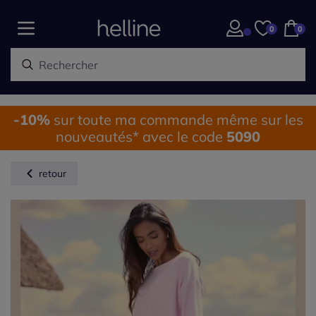
0
0
-10%
sur toute ma commande même sur les
nouveautés* avec le code
5090
retour