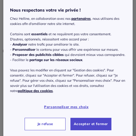
Pantalon décontracté souple avec poches
pour l'été
Nous respectons votre vie privée !
Chez Helline, en collaboration avec nos
partenaires
, nous utilisons des
4.7
/
5
-
20
avis
Réf : 174.434.002
cookies afin d'améliorer notre site internet.
Certains sont
essentiels
et ne requièrent pas votre consentement.
Couleur :
noir-taupe imprimé
D'autres, optionnels, nécessitent votre accord pour :
-
Analyser
notre trafic pour améliorer le site.
-
Personnaliser
le contenu pour vous offrir une expérience sur mesure.
-
Proposer des publicités ciblées
qui devraient mieux vous correspondre.
- Faciliter le
partage sur les réseaux sociaux
.
Taille :
Vous pouvez les modifier en cliquant sur "Gestion des cookies". Pour
consentir, cliquez sur "Accepter et fermer". Pour refuser, cliquez sur "Je
Veuillez sélectionner une taille
refuse". Pour gérer vos choix, cliquez sur "Personnaliser mes choix". Pour en
savoir plus sur l'utilisation des cookies et vos droits, consultez
Guide des tailles
36 -
En stock
notre
politique des cookies
.
50
€
Personnaliser mes choix
38 -
En stock
J'ajoute au panier
Je refuse
Accepter et fermer
40 -
En stock