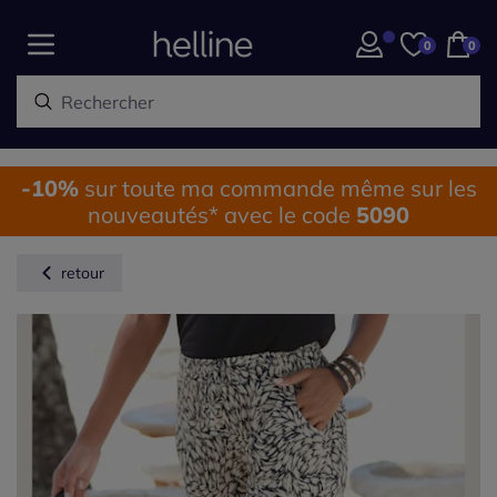
0
0
-10%
sur toute ma commande même sur les
nouveautés* avec le code
5090
retour