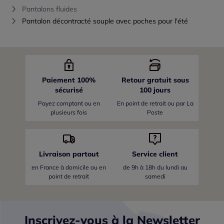
Pantalons fluides
Pantalon décontracté souple avec poches pour l'été
Paiement 100%
Retour gratuit sous
sécurisé
100 jours
Payez comptant ou en
En point de retrait ou par La
plusieurs fois
Poste
Livraison partout
Service client
en France
à domicile ou en
de 9h à 18h du lundi au
point de retrait
samedi
Inscrivez-vous à la Newsletter