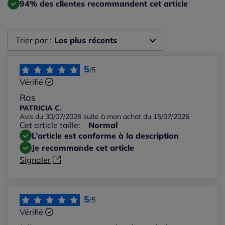
94% des clientes recommandent cet article
Trier par :
Les plus récents
Les plus récents
5
/5
Vérifié
Les plus anciens
Ras
PATRICIA C.
Avis du 30/07/2026 suite à mon achat du 15/07/2026
Notes les plus élevées
Cet article taille:
Normal
L’article est conforme à la description
Notes les plus basses
Je recommande cet article
Signaler
5
/5
Vérifié