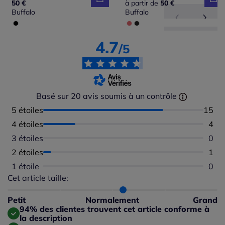
50 €
à partir de
50 €
Buffalo
Buffalo
4.7
/5
Basé sur 20 avis soumis à un contrôle
5 étoiles
Nombr
15
4 étoiles
Nomb
4
3 étoiles
Aucu
0
2 étoiles
Nomb
1
1 étoile
Aucu
0
Cet article taille:
Répartition du taillant selon les avis clients
Taille normalement : 94%
Taille petit : 0%
Petit
Normalement
Grand
Taille grand : 6%
94% des clientes trouvent cet article conforme à
la description