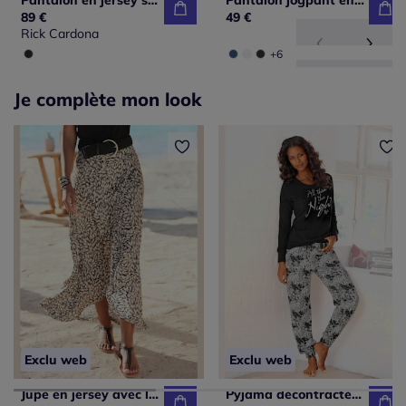
Pantalon en jersey style jogging avec ceinture et poches plaquées
Pantalon jogpant en jersey interlock avec ceinture élastique
89 €
49 €
Rick Cardona
+6
Je complète mon look
Exclu web
Exclu web
Jupe en jersey avec large ceinture et imprimé unique
Pyjama décontracté avec imprimé devant