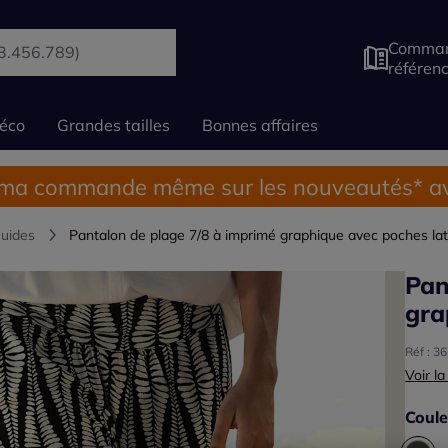
Comman
référen
éco
Grandes tailles
Bonnes affaires
 ma commande même sur les nouveautés* av
luides
Pantalon de plage 7/8 à imprimé graphique avec poches lat
Pan
gra
Réf : 3
Voir la
Coule