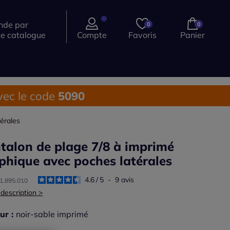
de par
0
0
ce catalogue
Compte
Favoris
Panier
ec le code
5090
érales
talon de plage 7/8 à imprimé
phique avec poches latérales
4.6
/
5
-
9
avis
61.895.010
 description >
ur :
noir-sable imprimé