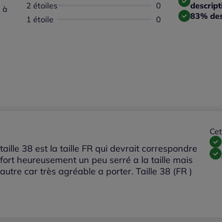
2 étoiles
Aucun avis dispon
0
descript
 à
83% des
1 étoile
Aucun avis dispon
0
Cet
ille 38 est la taille FR qui devrait correspondre
 fort heureusement un peu serré a la taille mais
tre car très agréable a porter. Taille 38 (FR )