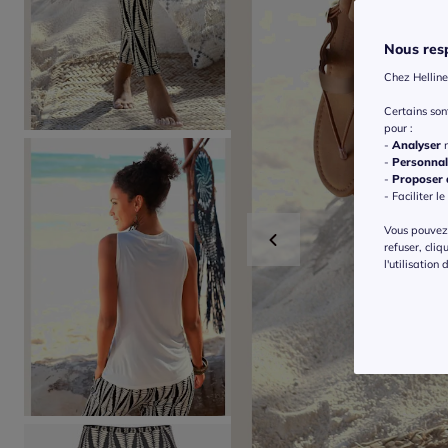
Nous resp
Chez Helline
Certains so
pour :
-
Analyser
n
-
Personnal
-
Proposer d
- Faciliter le
Vous pouvez 
refuser, cliq
l'utilisation