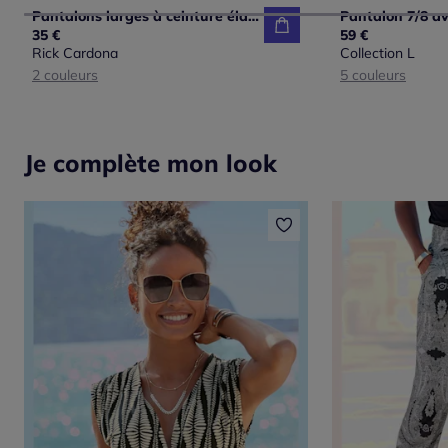
Pantalons larges à ceinture élastique avec poches latérales
35 €
59 €
Rick Cardona
Collection L
2 couleurs
5 couleurs
Je complète mon look