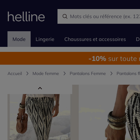
Mode
Lingerie
Chaussures et accessoires
D
-10%
sur toute
Accueil
Mode femme
Pantalons Femme
Pantalons f