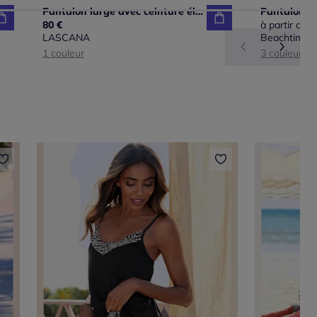
Pantalon large avec ceinture élastique et poches fendues
80 €
à partir de
5
LASCANA
Beachtime 
1 couleur
3 couleurs