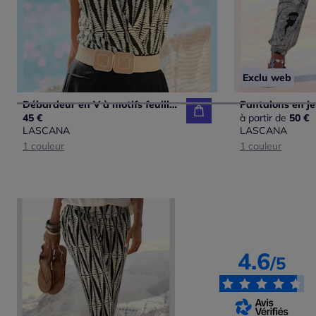
Exclu web
Débardeur en V à motifs feuillus avec couture flatteuse
45 €
à partir de
50 €
LASCANA
LASCANA
1 couleur
1 couleur
4.6
/5