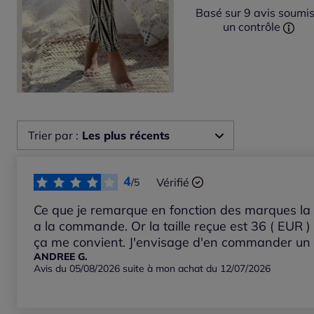
Basé sur 9 avis soumis
un contrôle
Trier par :
Les plus récents
Les plus récents
4
Vérifié
/5
Les plus anciens
Ce que je remarque en fonction des marques la ta
a la commande. Or la taille reçue est 36 ( EUR )
ça me convient. J'envisage d'en commander un au
Notes les plus élevées
ANDREE G.
Avis du 05/08/2026 suite à mon achat du 12/07/2026
Notes les plus basses