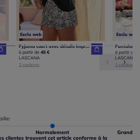
Exclu web
Exclu web
Pyjama court avec détails imprimés
à partir de
45 €
à partir de
5
LASCANA
LASCANA
2 couleurs
1 couleur
aille:
du taillant selon les avis clients
 normalement : 100%
petit : 0%
Normalement
Grand
ible
 grand : 0%
 clientes trouvent cet article conforme à la