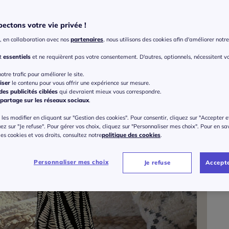
ectons votre vie privée !
Taille
, en collaboration avec nos
partenaires
, nous utilisons des cookies afin d'améliorer notre 
Veu
nt
essentiels
et ne requièrent pas votre consentement. D'autres, optionnels, nécessitent v
Gu
36 
otre trafic pour améliorer le site.
iser
le contenu pour vous offrir une expérience sur mesure.
50
es publicités ciblées
qui devraient mieux vous correspondre.
38 
partage sur les réseaux sociaux
.
les modifier en cliquant sur "Gestion des cookies". Pour consentir, cliquez sur "Accepter e
40 
uez sur "Je refuse". Pour gérer vos choix, cliquez sur "Personnaliser mes choix". Pour en sa
 des cookies et vos droits, consultez notre
politique des cookies
.
42 
Personnaliser mes choix
Je refuse
Accepte
44 
46 