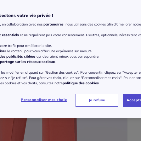
ectons votre vie privée !
, en collaboration avec nos
partenaires
, nous utilisons des cookies afin d'améliorer notre 
nt
essentiels
et ne requièrent pas votre consentement. D'autres, optionnels, nécessitent v
otre trafic pour améliorer le site.
iser
le contenu pour vous offrir une expérience sur mesure.
Taille
es publicités ciblées
qui devraient mieux vous correspondre.
partage sur les réseaux sociaux
.
Veu
les modifier en cliquant sur "Gestion des cookies". Pour consentir, cliquez sur "Accepter e
Gu
36 
uez sur "Je refuse". Pour gérer vos choix, cliquez sur "Personnaliser mes choix". Pour en sa
 des cookies et vos droits, consultez notre
politique des cookies
.
55
38 
Personnaliser mes choix
Je refuse
Accepte
40 
42 