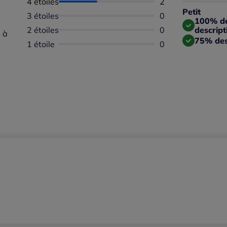
4 étoiles
Nombre d'avis :
2
Taille 
Petit
3 étoiles
Aucun avis dispon
0
Taille
100% des
2 étoiles
Aucun avis dispon
0
descript
 à
75% des
1 étoile
Aucun avis dispon
0