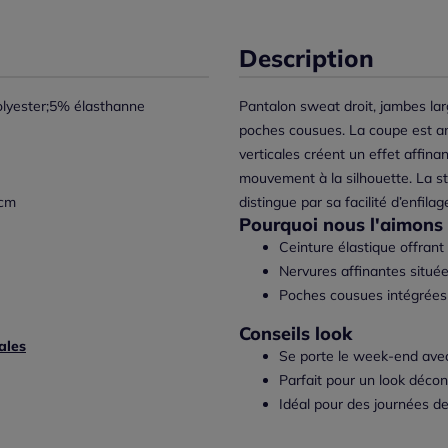
Description
lyester;5% élasthanne
Pantalon sweat droit, jambes lar
poches cousues. La coupe est amp
verticales créent un effet affin
mouvement à la silhouette. La st
 cm
distingue par sa facilité d’enfila
Pourquoi nous l'aimons 
Ceinture élastique offrant 
Nervures affinantes située
Poches cousues intégrées p
Conseils look
ales
Se porte le week-end avec
Parfait pour un look déco
Idéal pour des journées de