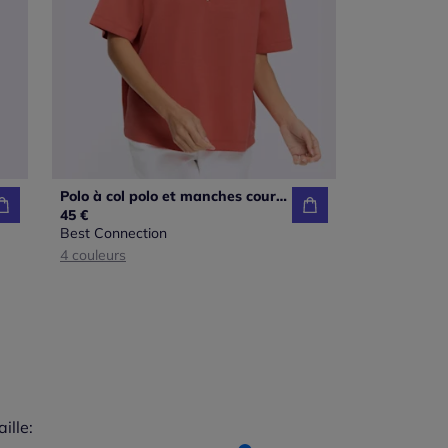
Polo à col polo et manches courtes en mélange de matières douces
45 €
Best Connection
4 couleurs
aille:
du taillant selon les avis clients
 normalement : 75%