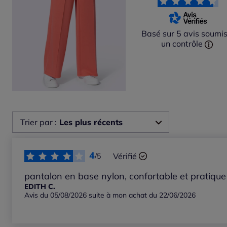
Basé sur 5 avis soumis
un contrôle
Trier par :
Les plus récents
Les plus récents
4
Vérifié
/5
Les plus anciens
pantalon en base nylon, confortable et pratique
EDITH C.
Avis du 05/08/2026 suite à mon achat du 22/06/2026
Notes les plus élevées