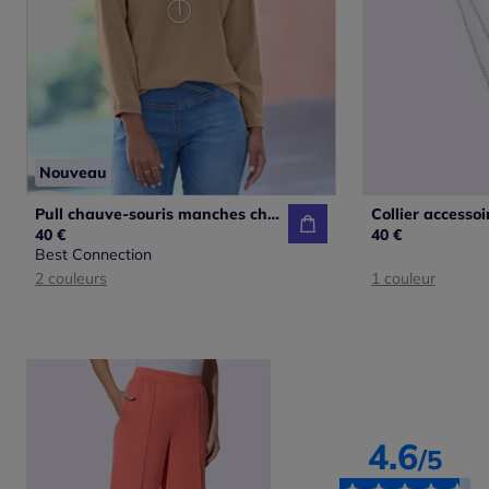
Nouveau
Pull chauve-souris manches chauve-souris 3/4
40 €
40 €
Best Connection
2 couleurs
1 couleur
4.6
/5