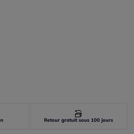
-
En stock
-
En stock
-
En stock
-
En stock
-
En stock
on
Retour gratuit sous 100 jours