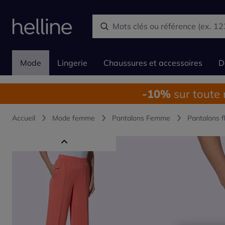
Mode
Lingerie
Chaussures et accessoires
D
-10%
sur toute
Accueil
Mode femme
Pantalons Femme
Pantalons f