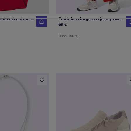
Pantalons jogpants décontractés en interlock doux indéformable
Pantalons larges en jersey avec poches et nervures
69 €
3 couleurs