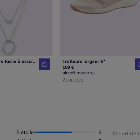
Collier accessoire facile à assortir
Trotteurs largeur h*
109 €
airsoft modern+
2 couleurs
5 étoiles
Nombre d'avis :
3
Cet article t
Répartition 
Taille