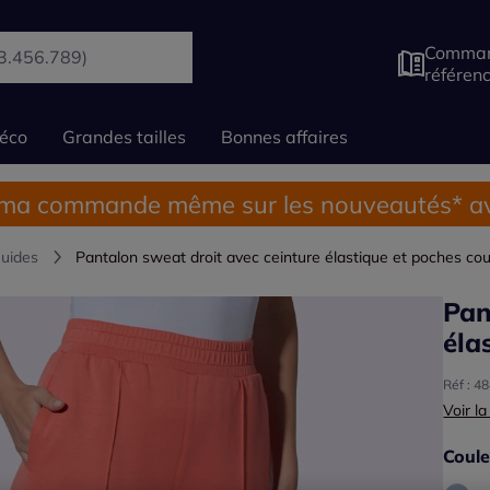
Comman
référen
éco
Grandes tailles
Bonnes affaires
 ma commande même sur les nouveautés* av
luides
Pantalon sweat droit avec ceinture élastique et poches co
Pan
éla
Réf : 4
Voir la
Coule
Choisi