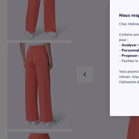
Nous resp
Chez Helline
Certains so
pour :
-
Analyser
n
-
Personnal
-
Proposer d
- Faciliter le
Vous pouvez 
refuser, cliq
l'utilisation