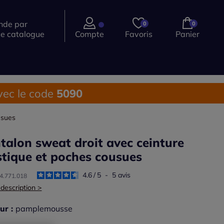
de par
0
0
ce catalogue
Compte
Favoris
Panier
ec le code
5090
usues
talon sweat droit avec ceinture
stique et poches cousues
4.6
/
5
-
5
avis
84.771.018
 description >
ur :
pamplemousse
r une couleur :