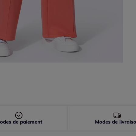
44 
46 
48 
50 
52 
odes de paiement
Modes de livrais