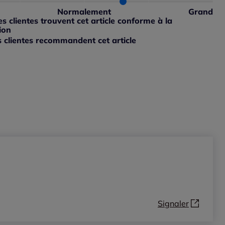
petit : 0%
Normalement
Grand
ible
 grand : 25%
 clientes trouvent cet article conforme à la
ible
ion
 clientes recommandent cet article
ible
Signaler