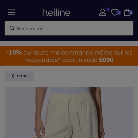
0
0
-10%
sur toute ma commande même sur les
nouveautés* avec le code
5090
retour