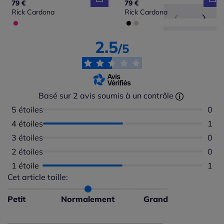
79 €
79 €
Rick Cardona
Rick Cardona
2.5
/5
Basé sur 2 avis soumis à un contrôle
5 étoiles
Aucu
0
4 étoiles
Nomb
1
3 étoiles
Aucu
0
2 étoiles
Aucu
0
1 étoile
Nomb
1
Cet article taille:
Répartition du taillant selon les avis clients
Taille normalement : 100%
Taille petit : 0%
Petit
Normalement
Grand
Taille grand : 0%