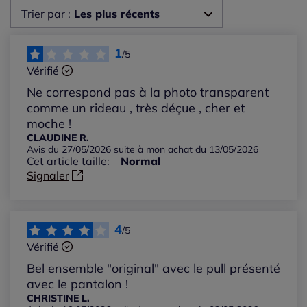
Trier par :
Les plus récents
Les plus récents
1
/5
Vérifié
Les plus anciens
Ne correspond pas à la photo transparent
comme un rideau , très déçue , cher et
Notes les plus élevées
moche !
CLAUDINE R.
Avis du 27/05/2026 suite à mon achat du 13/05/2026
Notes les plus basses
Cet article taille:
Normal
Signaler
4
/5
Vérifié
Bel ensemble "original" avec le pull présenté
avec le pantalon !
CHRISTINE L.