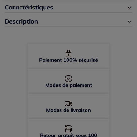
42 -
En stock
Caractéristiques
Description
44 -
En stock
46 -
En stock
48 -
En stock
Paiement 100% sécurisé
50 -
En stock
Modes de paiement
52 -
En stock
Modes de livraison
Retour gratuit sous 100