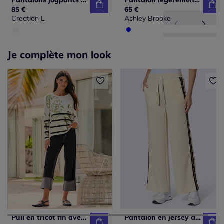
Pantalons jogpants en polyamide avec ceinture réglable
Pantalon légèrement évasé à motif floral avec poches
85 €
65 €
Creation L
Ashley Brooke
Je complète mon look
Pull en tricot fin avec col rond et motifs graphiques
Pantalon en jersey avec rayures et poches latérales