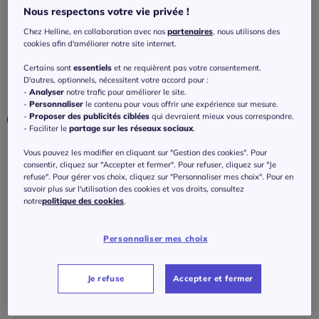
Pantalon confortable à rayures galon et
Nous respectons votre vie privée !
ceinture élastique
Chez Helline, en collaboration avec nos
partenaires
, nous utilisons des
cookies afin d'améliorer notre site internet.
2.5
/
5
-
2
avis
Réf : 472.705.008
Certains sont
essentiels
et ne requièrent pas votre consentement.
D'autres, optionnels, nécessitent votre accord pour :
Couleur :
couleur ivoire-pamplemousse
-
Analyser
notre trafic pour améliorer le site.
-
Personnaliser
le contenu pour vous offrir une expérience sur mesure.
-
Proposer des publicités ciblées
qui devraient mieux vous correspondre.
- Faciliter le
partage sur les réseaux sociaux
.
Vous pouvez les modifier en cliquant sur "Gestion des cookies". Pour
Taille :
consentir, cliquez sur "Accepter et fermer". Pour refuser, cliquez sur "Je
refuse". Pour gérer vos choix, cliquez sur "Personnaliser mes choix". Pour en
Veuillez sélectionner une taille
savoir plus sur l'utilisation des cookies et vos droits, consultez
notre
politique des cookies
.
Guide des tailles
36 -
En stock
79
€
Personnaliser mes choix
38 -
En stock
Je refuse
Accepter et fermer
J'ajoute au panier
40 -
En stock