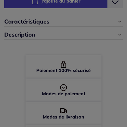
J'ajoute au panier
50 -
En stock
Caractéristiques
52 -
En stock
Description
54 -
épuisé
56 -
épuisé
Paiement 100% sécurisé
58 -
En stock
60 -
épuisé
Modes de paiement
Modes de livraison