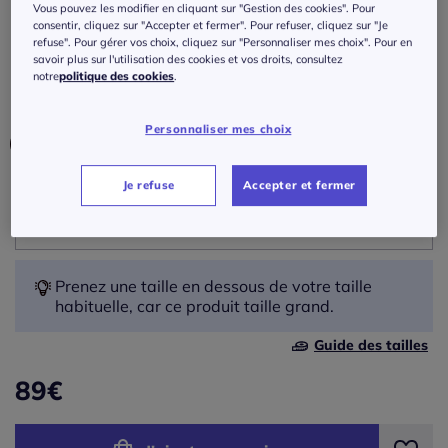
Pantalon
Vous pouvez les modifier en cliquant sur "Gestion des cookies". Pour
consentir, cliquez sur "Accepter et fermer". Pour refuser, cliquez sur "Je
refuse". Pour gérer vos choix, cliquez sur "Personnaliser mes choix". Pour en
Réf : 333.367.010
savoir plus sur l'utilisation des cookies et vos droits, consultez
notre
politique des cookies
.
Couleur :
eucalyptus
Personnaliser mes choix
Je refuse
Accepter et fermer
Taille :
Veuillez sélectionner une taille
42 -
En stock
Prenez une taille en dessous de votre taille
habituelle, car ce produit taille grand.
44 -
En stock
Guide des tailles
89
€
46 -
En stock
48 -
En stock