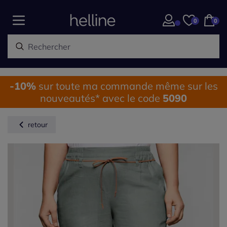
0
0
-10%
sur toute ma commande même sur les
nouveautés* avec le code
5090
retour