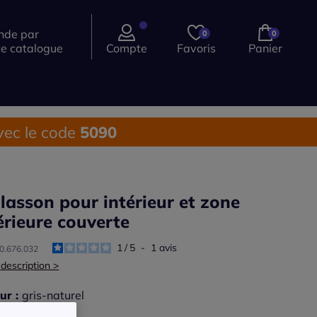
de par
0
0
ce catalogue
Compte
Favoris
Panier
ec le code
5090
llasson pour intérieur et zone
érieure couverte
1
/
5
-
1
avis
10.676.032
 description >
ur :
gris-naturel