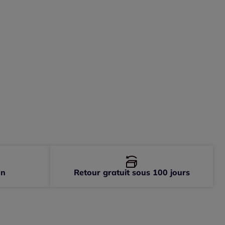
5x175 cm -
En stock
on
Retour gratuit sous 100 jours