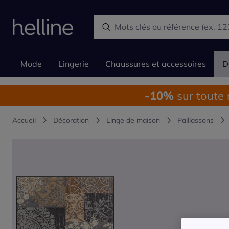
Mode
Lingerie
Chaussures et accessoires
D
-10%
sur toute
Accueil
Décoration
Linge de maison
Paillassons