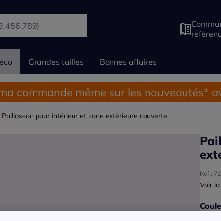
Comman
référen
éco
Grandes tailles
Bonnes affaires
 ma commande même sur les nouveautés* av
Paillasson pour intérieur et zone extérieure couverte
Pai
ext
Réf : 7
Voir la
Coule