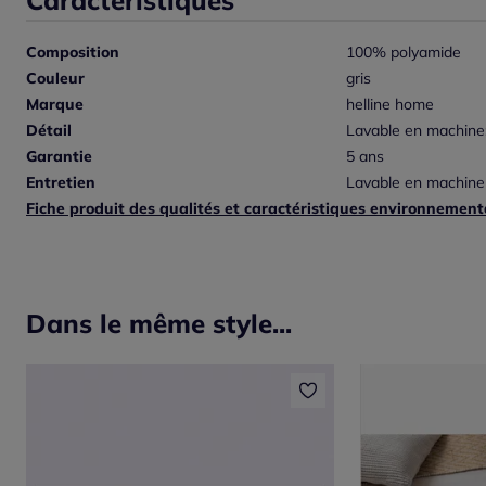
Composition
100% polyamide
Couleur
gris
Marque
helline home
Détail
Lavable en machine
Garantie
5 ans
Entretien
Lavable en machine
Fiche produit des qualités et caractéristiques environnement
Dans le même style...