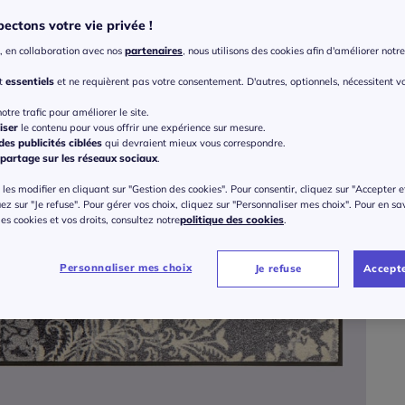
ectons votre vie privée !
Taille
, en collaboration avec nos
partenaires
, nous utilisons des cookies afin d'améliorer notre 
Veu
nt
essentiels
et ne requièrent pas votre consentement. D'autres, optionnels, nécessitent v
otre trafic pour améliorer le site.
Gu
40
iser
le contenu pour vous offrir une expérience sur mesure.
es publicités ciblées
qui devraient mieux vous correspondre.
partage sur les réseaux sociaux
.
à part
50
les modifier en cliquant sur "Gestion des cookies". Pour consentir, cliquez sur "Accepter e
+ 0,14 
uez sur "Je refuse". Pour gérer vos choix, cliquez sur "Personnaliser mes choix". Pour en sa
Soit 38
 des cookies et vos droits, consultez notre
politique des cookies
.
60
Personnaliser mes choix
Je refuse
Accepte
75
60
75