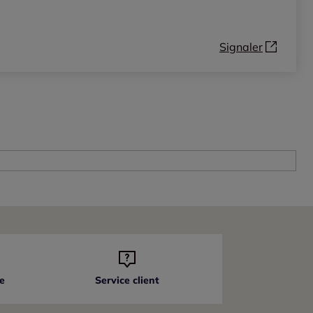
Signaler
e
Service client