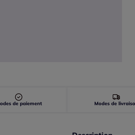
11
odes de paiement
Modes de livrais
Description