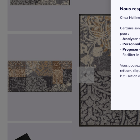
Nous resp
Chez Helline
Certains so
pour :
-
Analyser
n
-
Personnal
-
Proposer d
- Faciliter le
Vous pouvez 
refuser, cliq
l'utilisation