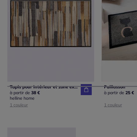
Tapis pour intérieur et zone extérieure couverte
Paillasson
à partir de
38 €
à partir de
25 €
helline home
1 couleur
1 couleur