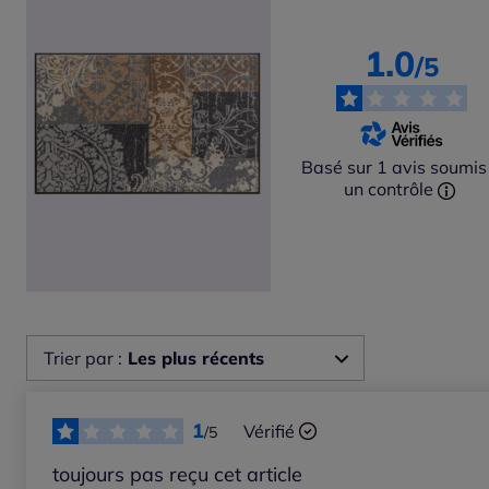
1.0
/5
Basé sur 1 avis soumis
un contrôle
Trier par :
Les plus récents
Les plus récents
1
Vérifié
/5
Les plus anciens
toujours pas reçu cet article