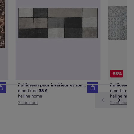
-53%
Paillasson pour intérieur et zone extérieure couverte
Paillasson
à partir de
38 €
à partir de
A
2
helline home
helline hom
3 couleurs
2 couleurs