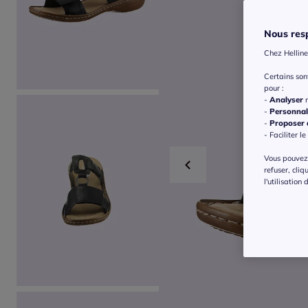
Nous resp
Chez Helline
Certains so
pour :
-
Analyser
n
-
Personnal
-
Proposer d
- Faciliter le
Vous pouvez 
refuser, cliq
l'utilisation