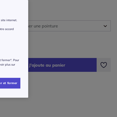
ure :
site internet.
illez sélectionner une pointure
otre accord
ide des tailles
-
Disponible dans 3 semaines
€
-
En stock
t fermer". Pour
J'ajoute au panier
voir plus sur
-
En stock
-
Disponible dans 3 semaines
r et fermer
-
En stock
-
En stock