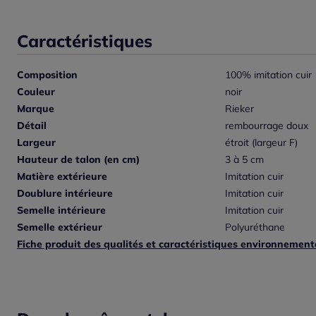
Caractéristiques
Composition
100% imitation cuir
Couleur
noir
Marque
Rieker
Détail
rembourrage doux
Largeur
étroit (largeur F)
Hauteur de talon (en cm)
3 à 5 cm
Matière extérieure
Imitation cuir
Doublure intérieure
Imitation cuir
Semelle intérieure
Imitation cuir
Semelle extérieur
Polyuréthane
Fiche produit des qualités et caractéristiques environnement