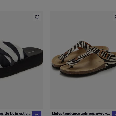
Mules chaussures de bain estivales au look animal tendance avec semelle imperméable et talon légèrement compensé
Mules tendance zébrées avec voûte plantaire en liège confortable pour un confort optimal