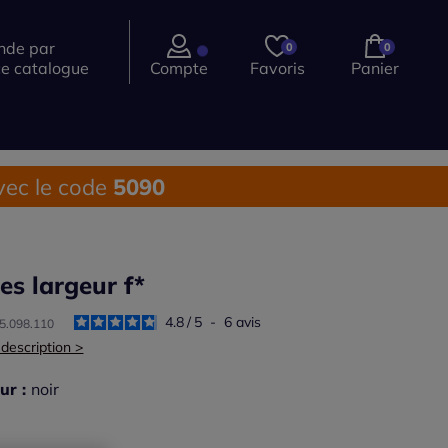
de par
0
0
ce catalogue
Compte
Favoris
Panier
ec le code
5090
es largeur f*
4.8
/
5
-
6
avis
35.098.110
 description >
ur :
noir
r une couleur :