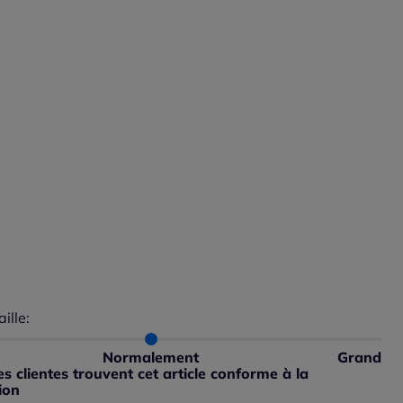
aille:
du taillant selon les avis clients
 normalement : 100%
petit : 0%
Normalement
Grand
ible
 grand : 0%
 clientes trouvent cet article conforme à la
ible
ion