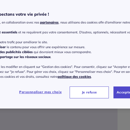
ectons votre vie privée !
Point
, en collaboration avec nos
partenaires
, nous utilisons des cookies afin d'améliorer notre 
Veu
nt
essentiels
et ne requièrent pas votre consentement. D'autres, optionnels, nécessitent v
Gu
37 
otre trafic pour améliorer le site.
iser
le contenu pour vous offrir une expérience sur mesure.
es publicités ciblées
qui devraient mieux vous correspondre.
59
partage sur les réseaux sociaux
.
38 
les modifier en cliquant sur "Gestion des cookies". Pour consentir, cliquez sur "Accepter e
uez sur "Je refuse". Pour gérer vos choix, cliquez sur "Personnaliser mes choix". Pour en sa
39 
 des cookies et vos droits, consultez notre
politique des cookies
.
40 
Personnaliser mes choix
Je refuse
Accepte
41 
42 