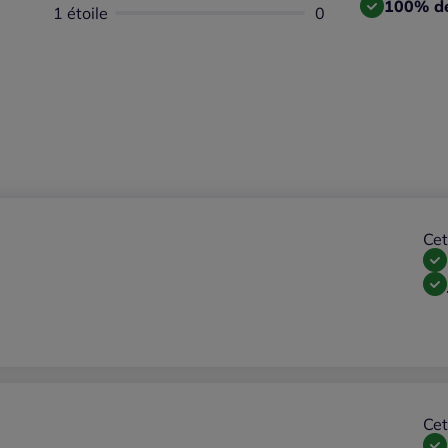
100% de
1 étoile
Aucun avis dispon
0
Cet
Cet