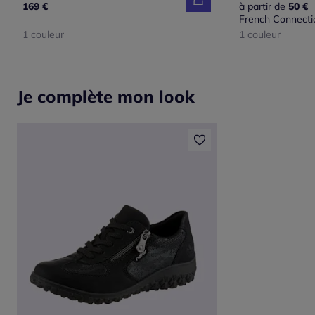
169 €
à partir de
50 €
French Connecti
1 couleur
1 couleur
Je complète mon look