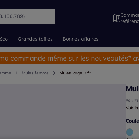
Comman
référen
éco
Grandes tailles
Bonnes affaires
 ma commande même sur les nouveautés* av
femme
Mules femme
Mules largeur f*
Mul
Réf : 7
Voir la
Coule
Choisi