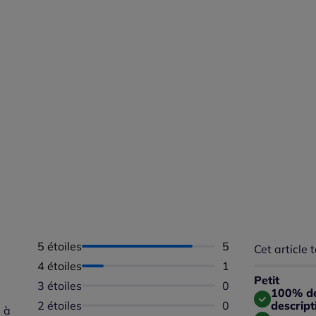
5 étoiles
Nombre d'avis :
5
Cet article t
Répartition 
Taille
4 étoiles
Nombre d'avis :
1
Taille 
Petit
3 étoiles
Aucun avis dispon
0
Taille
100% des
2 étoiles
Aucun avis dispon
0
descript
 à