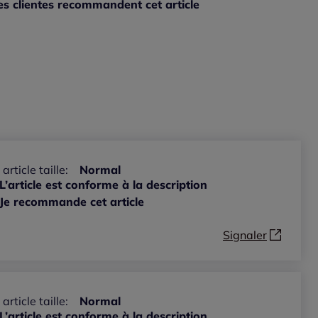
s clientes recommandent cet article
ible
 article taille:
Normal
L’article est conforme à la description
Je recommande cet article
Signaler
 article taille:
Normal
L’article est conforme à la description