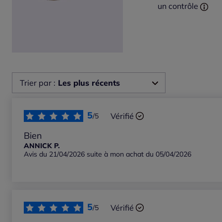
un contrôle
Trier par :
Les plus récents
Les plus récents
5
Vérifié
/5
Les plus anciens
Bien
ANNICK P.
Avis du 21/04/2026 suite à mon achat du 05/04/2026
Notes les plus élevées
Notes les plus basses
5
Vérifié
/5