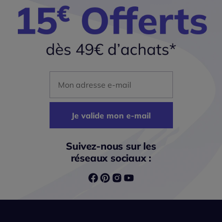
Mon adresse mail
Je valide mon e-mail
Suivez-nous sur les
réseaux sociaux :