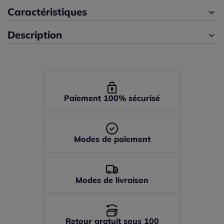
39 -
En stock
Caractéristiques
Description
40 -
En stock
41 -
En stock
42 -
En stock
Paiement 100% sécurisé
Modes de paiement
Modes de livraison
Retour gratuit sous 100