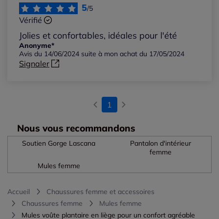
Les plus récents
5
/5
Vérifié
Les plus anciens
Jolies et confortables, idéales pour l'été
Anonyme*
Avis du 14/06/2024 suite à mon achat du 17/05/2024
Notes les plus élevées
Signaler
Notes les plus basses
1
Nous vous recommandons
Soutien Gorge Lascana
Pantalon d'intérieur
femme
Mules femme
Accueil
Chaussures femme et accessoires
Chaussures femme
Mules femme
Mules voûte plantaire en liège pour un confort agréable