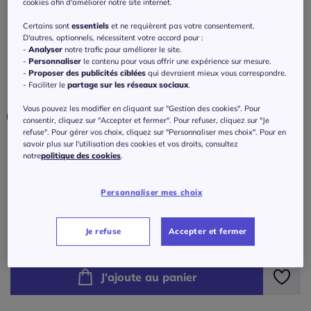
Mules voûte plantaire en liège pour un
cookies afin d'améliorer notre site internet.
confort agréable
Certains sont
essentiels
et ne requièrent pas votre consentement.
D'autres, optionnels, nécessitent votre accord pour :
5
/
5
-
1
avis
Réf : 634.807.009
-
Analyser
notre trafic pour améliorer le site.
-
Personnaliser
le contenu pour vous offrir une expérience sur mesure.
-
Proposer des publicités ciblées
qui devraient mieux vous correspondre.
- Faciliter le
partage sur les réseaux sociaux
.
Couleur :
noir
Vous pouvez les modifier en cliquant sur "Gestion des cookies". Pour
consentir, cliquez sur "Accepter et fermer". Pour refuser, cliquez sur "Je
refuse". Pour gérer vos choix, cliquez sur "Personnaliser mes choix". Pour en
savoir plus sur l'utilisation des cookies et vos droits, consultez
Pointure :
notre
politique des cookies
.
Veuillez sélectionner une pointure
Personnaliser mes choix
Guide des tailles
36 -
En stock
90
€
Je refuse
Accepter et fermer
37 -
épuisé
J'ajoute au panier
38 -
En stock