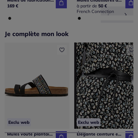
Mules de fabrication espagnole
Mules chaussures de bain estivales au look animal tendance avec semelle imperméable et talon légèrement compensé
169 €
à partir de
50 €
French Connection
Je complète mon look
Exclu web
Exclu web
Mules voûte plantaire en liège confortable
Élégante ceinture en cuir doux de qualité