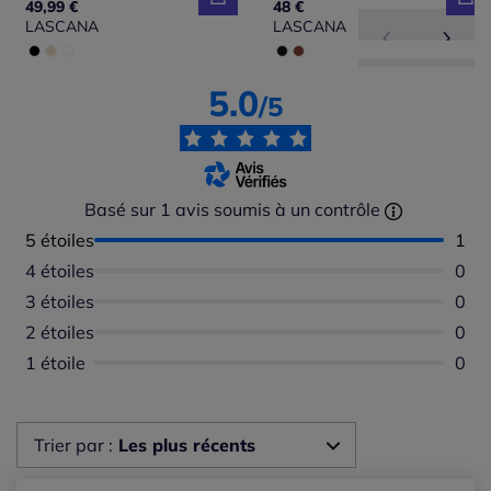
49,99 €
48 €
LASCANA
LASCANA
5.0
/5
Basé sur 1 avis soumis à un contrôle
5 étoiles
Nomb
1
4 étoiles
Aucu
0
3 étoiles
Aucu
0
2 étoiles
Aucu
0
1 étoile
Aucu
0
Trier par :
Les plus récents