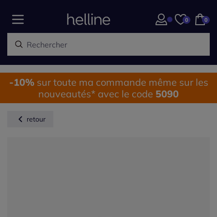
0
0
-10%
sur toute ma commande même sur les
nouveautés* avec le code
5090
retour