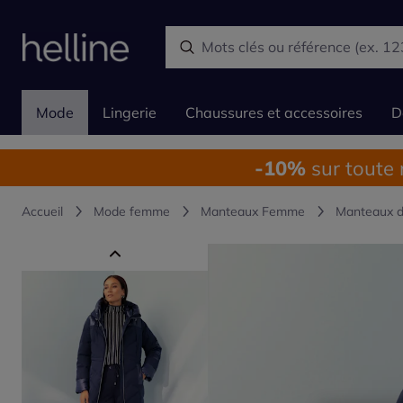
Mode
Lingerie
Chaussures et accessoires
D
-10%
sur toute
Accueil
Mode femme
Manteaux Femme
Manteaux d