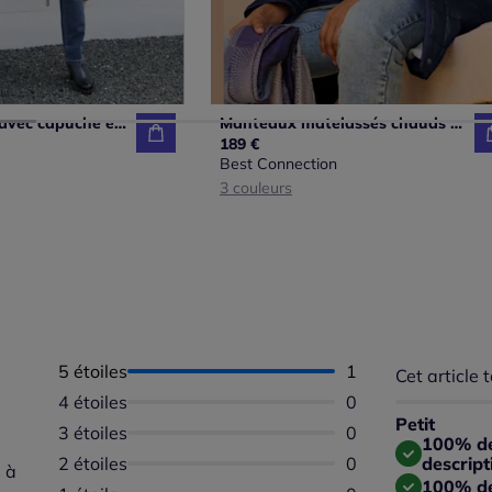
Manteau court avec capuche et poches confortables
Manteaux matelassés chauds avec capuche doublée agréable
189 €
Best Connection
3 couleurs
5 étoiles
Nombre d'avis :
1
Cet article t
Répartition 
Taille
4 étoiles
Aucun avis dispon
0
Taille 
Petit
3 étoiles
Aucun avis dispon
0
Taille
100% des
2 étoiles
Aucun avis dispon
0
descript
 à
100% de