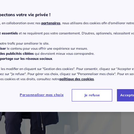
ectons votre vie privée !
Taille
, en collaboration avec nos
partenaires
, nous utilisons des cookies afin d'améliorer notre 
36
nt
essentiels
et ne requièrent pas votre consentement. D'autres, optionnels, nécessitent v
Gu
36 
otre trafic pour améliorer le site.
iser
le contenu pour vous offrir une expérience sur mesure.
21
es publicités ciblées
qui devraient mieux vous correspondre.
38 
partage sur les réseaux sociaux
.
ou 3 f
les modifier en cliquant sur "Gestion des cookies". Pour consentir, cliquez sur "Accepter e
40 
uez sur "Je refuse". Pour gérer vos choix, cliquez sur "Personnaliser mes choix". Pour en sa
 des cookies et vos droits, consultez notre
politique des cookies
.
42 
Personnaliser mes choix
Je refuse
Accepte
44 
46 