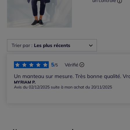
un contrôle
Trier par :
Les plus récents
Les plus récents
5
Vérifié
/5
Les plus anciens
Un manteau sur mesure. Très bonne qualité. Vr
MYRIAM P.
Avis du 02/12/2025 suite à mon achat du 20/11/2025
Notes les plus élevées
Notes les plus basses