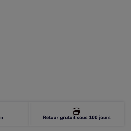
-
épuisé
-
épuisé
-
épuisé
on
Retour gratuit sous 100 jours