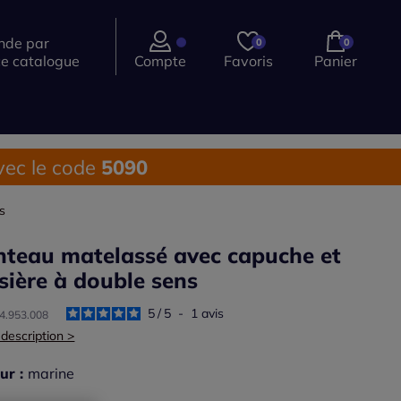
de par
0
0
ce catalogue
Compte
Favoris
Panier
ec le code
5090
s
teau matelassé avec capuche et
ssière à double sens
5
/
5
-
1
avis
14.953.008
 description >
ur :
marine