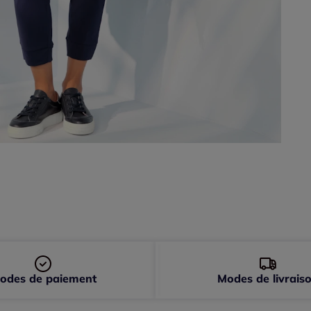
48 
50 
52 
odes de paiement
Modes de livrais