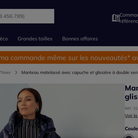
Comman
référen
éco
Grandes tailles
Bonnes affaires
 ma commande même sur les nouveautés* av
'hiver
Manteau matelassé avec capuche et glissière à double sen
Man
gli
Réf : 3
Voir la
Coule