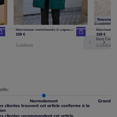
Nouveau
Manteaux matelassés à capuche amovible et poches pratiques
Manteau co
209 €
169 €
Best Connec
3 couleurs
1 couleur
aille:
du taillant selon les avis clients
 normalement : 100%
ible
petit : 0%
Normalement
Grand
ible
 grand : 0%
 clientes trouvent cet article conforme à la
ible
ion
s clientes recommandent cet article