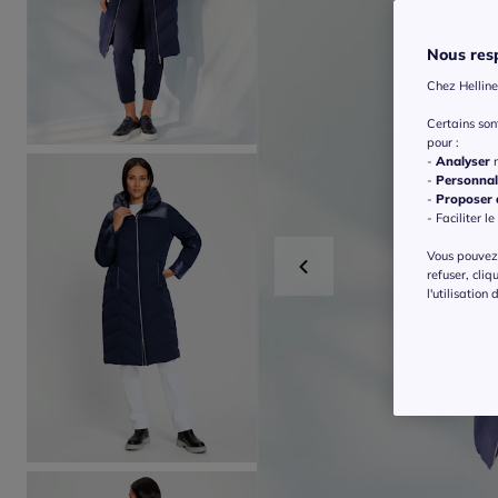
Nous resp
Chez Helline
Certains so
pour :
-
Analyser
n
-
Personnal
-
Proposer d
- Faciliter le
Vous pouvez 
refuser, cliq
l'utilisation