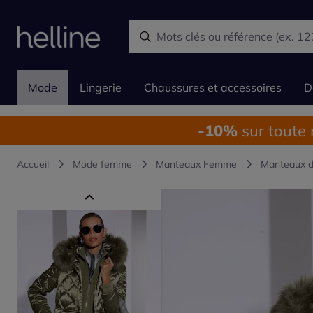
Mode
Lingerie
Chaussures et accessoires
D
-10%
sur toute
Accueil
Mode femme
Manteaux Femme
Manteaux d