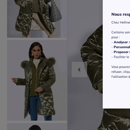
Nous resp
Chez Helline
Certains so
pour :
-
Analyser
n
-
Personnal
-
Proposer d
- Faciliter le
Vous pouvez 
refuser, cliq
l'utilisation