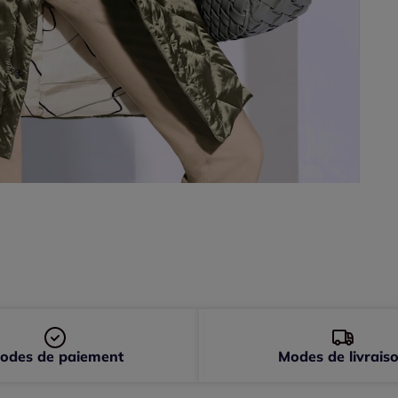
50 
52 
54 
odes de paiement
Modes de livrais