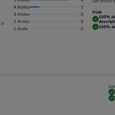
Cet article t
Répartition 
Taille
4 étoiles
Nombre d'avis :
1
Taille 
Petit
3 étoiles
Aucun avis dispon
0
Taille
100% des
2 étoiles
Aucun avis dispon
0
descript
 à
100% de
1 étoile
Aucun avis dispon
0
Cet