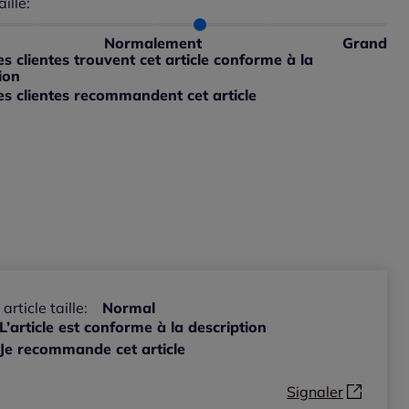
aille:
du taillant selon les avis clients
 normalement : 80%
petit : 0%
Normalement
Grand
ible
 grand : 20%
 clientes trouvent cet article conforme à la
ible
ion
s clientes recommandent cet article
ible
 article taille:
Normal
L’article est conforme à la description
Je recommande cet article
Signaler