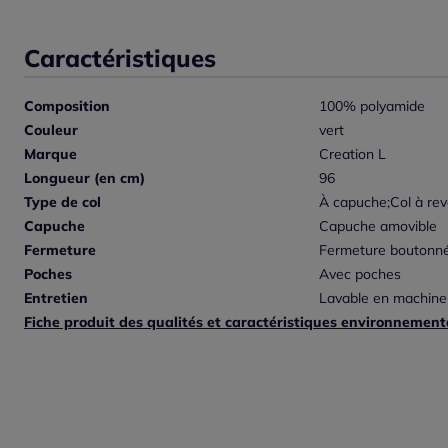
Caractéristiques
Composition
100% polyamide
Couleur
vert
Marque
Creation L
Longueur (en cm)
96
Type de col
À capuche;Col à rev
Capuche
Capuche amovible
Fermeture
Fermeture boutonn
Poches
Avec poches
Entretien
Lavable en machine
Fiche produit des qualités et caractéristiques environnement