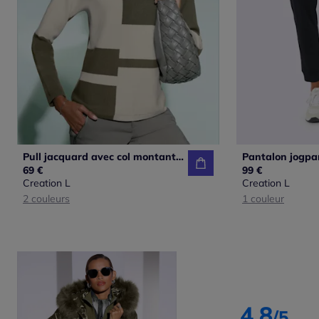
Pull jacquard avec col montant et manches chauve-souris
69 €
99 €
Creation L
Creation L
2 couleurs
1 couleur
4.8
/5