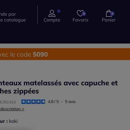
de par
0
0
ce catalogue
Compte
Favoris
Panier
ec le code
5090
teaux matelassés avec capuche et
hes zippées
4.8
/
5
-
5
avis
75.352.013
 description >
ur :
kaki