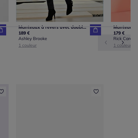
Manteaux à revers avec doublure léopard et poches rabat
189 €
179 €
Ashley Brooke
Rick Cardon
1 couleur
1 couleur