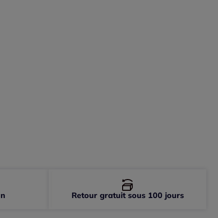
-
En stock
-
En stock
-
En stock
on
Retour gratuit sous 100 jours