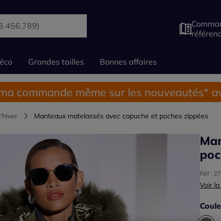
Comman
référen
éco
Grandes tailles
Bonnes affaires
 ma commande même sur les nouveautés* av
'hiver
Manteaux matelassés avec capuche et poches zippées
Man
poc
Réf : 2
Voir la
Coule