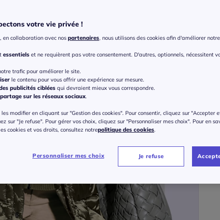
ectons votre vie privée !
Taille
, en collaboration avec nos
partenaires
, nous utilisons des cookies afin d'améliorer notre 
Veu
nt
essentiels
et ne requièrent pas votre consentement. D'autres, optionnels, nécessitent v
Gu
38 
otre trafic pour améliorer le site.
iser
le contenu pour vous offrir une expérience sur mesure.
25
es publicités ciblées
qui devraient mieux vous correspondre.
40 
partage sur les réseaux sociaux
.
ou 3 f
les modifier en cliquant sur "Gestion des cookies". Pour consentir, cliquez sur "Accepter e
42 
uez sur "Je refuse". Pour gérer vos choix, cliquez sur "Personnaliser mes choix". Pour en sa
 des cookies et vos droits, consultez notre
politique des cookies
.
44 
Personnaliser mes choix
Je refuse
Accepte
46 
48 