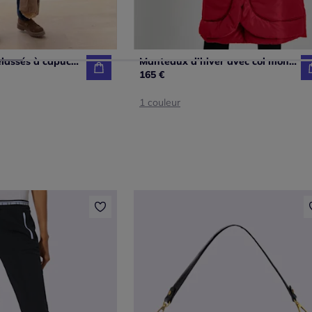
Manteaux matelassés à capuche amovible avec poches pratiques
Manteaux d'hiver avec col montant et poche zippée
165 €
1 couleur