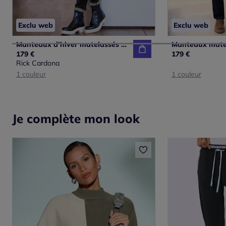
Exclu web
Exclu web
Manteaux d'hiver matelassés avec capuche et poches pratiques
179 €
179 €
Rick Cardona
1 couleur
1 couleur
Je complète mon look