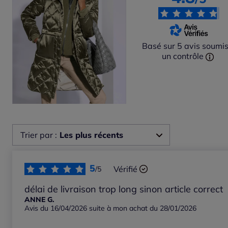
Basé sur 5 avis soumis
un contrôle
Trier par :
Les plus récents
Les plus récents
5
Vérifié
/5
Les plus anciens
délai de livraison trop long sinon article correct
ANNE G.
Avis du 16/04/2026 suite à mon achat du 28/01/2026
Notes les plus élevées