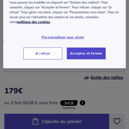
montant et manches longues
Vous pouvez les modifier en cliquant sur "Gestion des cookies". Pour
consentir, cliquez sur "Accepter et fermer". Pour refuser, cliquez sur "Je
refuse". Pour gérer vos choix, cliquez sur "Personnaliser mes choix". Pour en
Réf : 314.384.011
savoir plus sur l'utilisation des cookies et vos droits, consultez
notre
politique des cookies
.
Couleur :
beige-couleur ivoire chiné
Personnaliser mes choix
Je refuse
Accepter et fermer
Taille :
Veuillez sélectionner une taille
Guide des tailles
36 -
En stock
179
€
38 -
En stock
ou 3 fois 59,68 € sans frais
?
40 -
épuisé
J'ajoute au panier
42 -
épuisé