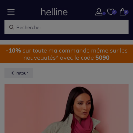
0
0
-10%
sur toute ma commande même sur les
nouveautés* avec le code
5090
retour