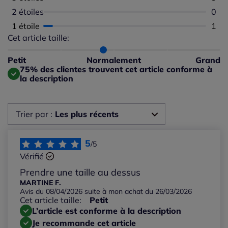
2 étoiles
Aucu
0
1 étoile
Nomb
1
Cet article taille:
Répartition du taillant selon les avis clients
Taille normalement : 88%
Taille petit : 13%
Petit
Normalement
Grand
Taille grand : 0%
75% des clientes trouvent cet article conforme à
la description
Trier par :
Les plus récents
Les plus récents
5
/5
Vérifié
Les plus anciens
Prendre une taille au dessus
MARTINE F.
Avis du 08/04/2026 suite à mon achat du 26/03/2026
Notes les plus élevées
Cet article taille:
Petit
L’article est conforme à la description
Notes les plus basses
Je recommande cet article