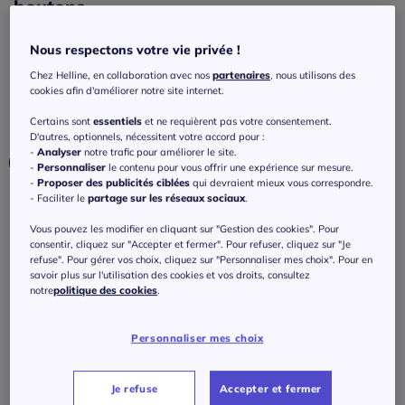
boutons
4.3
/
5
-
15
avis
Réf : 679.889.009
Nous respectons votre vie privée !
Chez Helline, en collaboration avec nos
partenaires
, nous utilisons des
cookies afin d'améliorer notre site internet.
Couleur :
sable
Choisir une couleur :
Certains sont
essentiels
et ne requièrent pas votre consentement.
D'autres, optionnels, nécessitent votre accord pour :
-
Analyser
notre trafic pour améliorer le site.
-
Personnaliser
le contenu pour vous offrir une expérience sur mesure.
-
Proposer des publicités ciblées
qui devraient mieux vous correspondre.
- Faciliter le
partage sur les réseaux sociaux
.
Vous pouvez les modifier en cliquant sur "Gestion des cookies". Pour
Modèle :
consentir, cliquez sur "Accepter et fermer". Pour refuser, cliquez sur "Je
refuse". Pour gérer vos choix, cliquez sur "Personnaliser mes choix". Pour en
Taille standard
savoir plus sur l'utilisation des cookies et vos droits, consultez
notre
politique des cookies
.
Taille :
Longueur courte
Veuillez sélectionner une taille
Personnaliser mes choix
Taille standard
Guide des tailles
38 -
En stock
Je refuse
Accepter et fermer