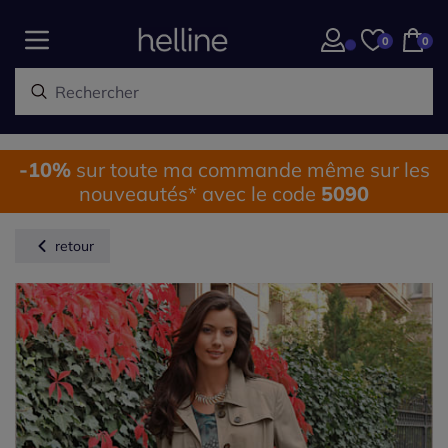
0
0
-10%
sur toute ma commande même sur les
nouveautés* avec le code
5090
retour