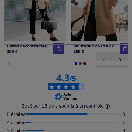
Parka décontractée avec capuche et poches zippées
Manteaux courts avec col à revers et poches raglan
109 €
199 €
4.3
/5
Basé sur 15 avis soumis à un contrôle
5 étoiles
Nombr
10
4 étoiles
Nomb
1
3 étoiles
Nomb
3