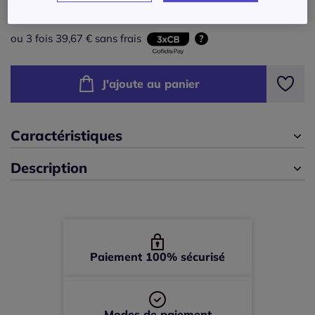
119
€
40 -
En stock
ou 3 fois 39,67 € sans frais
?
42 -
En stock
J'ajoute au panier
44 -
En stock
Caractéristiques
46 -
En stock
Description
48 -
En stock
50 -
En stock
52 -
En stock
Paiement 100% sécurisé
54 -
En stock
Modes de paiement