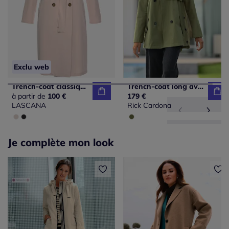
Exclu web
Trench-coat classique matelassé avec poches latérales et ceinture
Trench-coat long avec col à revers et poches.
à partir de
100 €
179 €
LASCANA
Rick Cardona
Je complète mon look