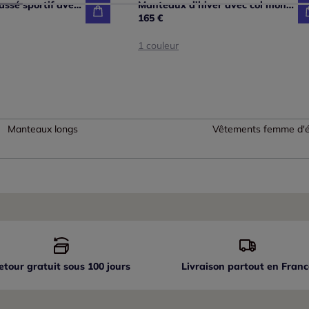
Manteau matelassé sportif avec poches latérales pratiques
Manteaux d'hiver avec col montant et poche zippée
165 €
1 couleur
Manteaux longs
Vêtements femme d'
etour gratuit sous 100 jours
Livraison partout
en Franc