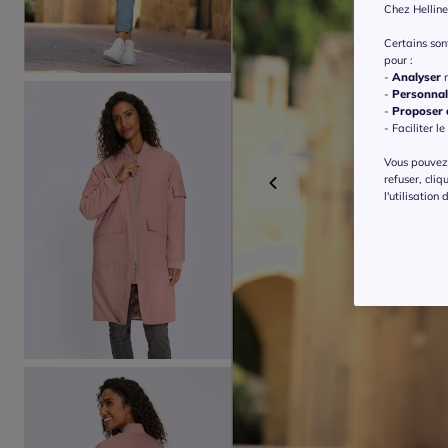
Chez Helline
Certains so
pour :
-
Analyser
n
-
Personnal
-
Proposer d
- Faciliter le
Vous pouvez 
refuser, cliq
l'utilisation