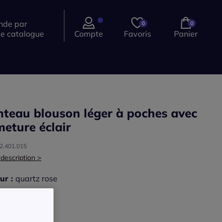
de par
0
0
ce catalogue
Compte
Favoris
Panier
teau blouson léger à poches avec
meture éclair
22.401.015
 description >
ur :
quartz rose