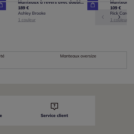
Manteaux à revers avec doublure léopard et poches rabat
189 €
109 €
Ashley Brooke
Rick Cardon
1 couleur
1 couleur
été
Manteaux oversize
e
Service client