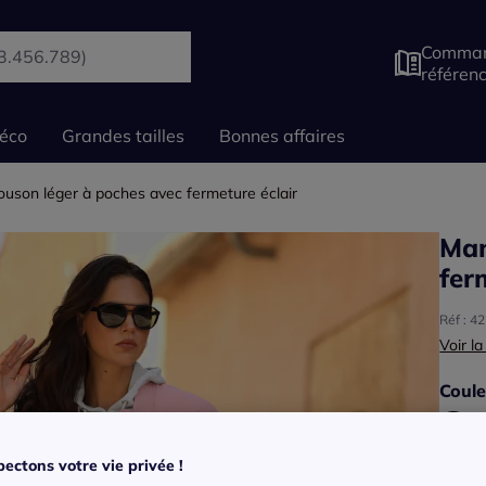
Comman
référen
éco
Grandes tailles
Bonnes affaires
uson léger à poches avec fermeture éclair
Man
fer
Réf : 4
Voir la
Coule
ectons votre vie privée !