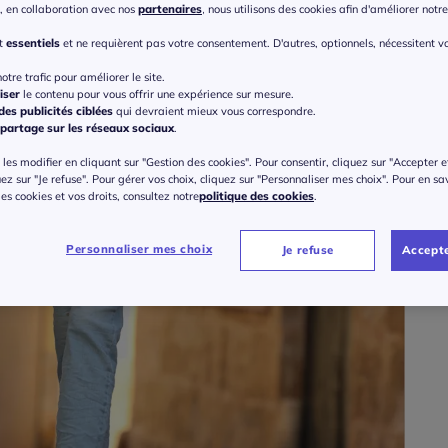
Taille
, en collaboration avec nos
partenaires
, nous utilisons des cookies afin d'améliorer notre 
Veu
nt
essentiels
et ne requièrent pas votre consentement. D'autres, optionnels, nécessitent v
Gu
otre trafic pour améliorer le site.
36 
iser
le contenu pour vous offrir une expérience sur mesure.
es publicités ciblées
qui devraient mieux vous correspondre.
Rédu
-62
partage sur les réseaux sociaux
.
38 
les modifier en cliquant sur "Gestion des cookies". Pour consentir, cliquez sur "Accepter e
uez sur "Je refuse". Pour gérer vos choix, cliquez sur "Personnaliser mes choix". Pour en sa
40 
 des cookies et vos droits, consultez notre
politique des cookies
.
*Dans la
42 
Personnaliser mes choix
Je refuse
Accepte
44 
46 
48 