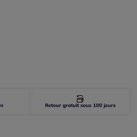
-
En stock
-
En stock
on
Retour gratuit sous 100 jours