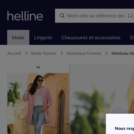
Mode
Lingerie
Chaussures et accessoires
D
Accueil
Mode femme
Manteaux Femme
Manteau blo
Nous resp