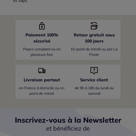
et slips.
Paiement 100%
Retour gratuit sous
sécurisé
100 jours
Payez comptant ou en
En point de retrait ou par La
plusieurs fois
Poste
Livraison partout
Service client
en France
à domicile ou en
de 9h à 18h du lundi au
point de retrait
samedi
Inscrivez-vous à la Newsletter
et bénéficiez de