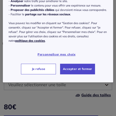
Maillot de bain bandeau à armatures
-
Analyser
notre trafic pour améliorer le site.
-
Personnaliser
le contenu pour vous offrir une expérience sur mesure.
bonnets rembourrés et slips.
-
Proposer des publicités ciblées
qui devraient mieux vous correspondre.
- Faciliter le
partage sur les réseaux sociaux
.
Réf : 212.170.002
Vous pouvez les modifier en cliquant sur "Gestion des cookies". Pour
consentir, cliquez sur "Accepter et fermer". Pour refuser, cliquez sur "Je
refuse". Pour gérer vos choix, cliquez sur "Personnaliser mes choix". Pour en
Couleur :
turquoise imprimé
savoir plus sur l'utilisation des cookies et vos droits, consultez
notre
politique des cookies
.
Personnaliser mes choix
Bonnet :
A
Je refuse
Accepter et fermer
Taille :
A
Veuillez sélectionner une taille
B
Guide des tailles
36 -
En stock
80
€
C
38 -
En stock