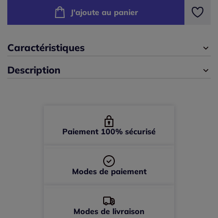
D
J'ajoute au panier
40 -
En stock
E
42 -
En stock
Caractéristiques
Description
44 -
En stock
Paiement 100% sécurisé
Modes de paiement
Modes de livraison