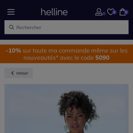
0
0
-10%
sur toute ma commande même sur les
nouveautés* avec le code
5090
retour