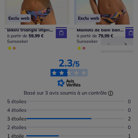
Exclu web
Exclu web
Bikini triangle imprimé feuilles avec bretelles ajustables
Maillots de bain bandeau à armatures imprimés abstraits doux
à partir de
59,99 €
à partir de
79,99 €
Sunseeker
Sunseeker
2.3
/5
Basé sur 3 avis soumis à un contrôle
5 étoiles
Aucu
0
4 étoiles
Aucu
0
3 étoiles
Nomb
2
2 étoiles
Aucu
0
1 étoile
Nomb
1