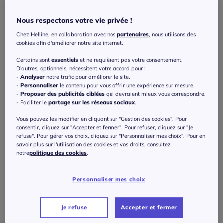
Maillot de bain à armatures avec motif
feuilles abstrait
Nous respectons votre vie privée !
2.3
/
5
-
3
avis
Réf : 210.323.002
Chez Helline, en collaboration avec nos
partenaires
, nous utilisons des
cookies afin d'améliorer notre site internet.
Certains sont
essentiels
et ne requièrent pas votre consentement.
Couleur :
marine-rouille
D'autres, optionnels, nécessitent votre accord pour :
-
Analyser
notre trafic pour améliorer le site.
Choisir une couleur :
-
Personnaliser
le contenu pour vous offrir une expérience sur mesure.
-
Proposer des publicités ciblées
qui devraient mieux vous correspondre.
- Faciliter le
partage sur les réseaux sociaux
.
Vous pouvez les modifier en cliquant sur "Gestion des cookies". Pour
Bonnet :
consentir, cliquez sur "Accepter et fermer". Pour refuser, cliquez sur "Je
refuse". Pour gérer vos choix, cliquez sur "Personnaliser mes choix". Pour en
B
savoir plus sur l'utilisation des cookies et vos droits, consultez
notre
politique des cookies
.
Taille :
B
Personnaliser mes choix
Veuillez sélectionner une taille
C
Guide des tailles
36 -
En stock
Je refuse
Accepter et fermer
D