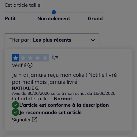
Cet article taille:
Répartition du taillant selon les avis clients
Taille normalement : 100%
Taille petit : 0%
Petit
Normalement
Grand
Taille grand : 0%
Trier par :
Les plus récents
Les plus récents
1
/5
Vérifié
Les plus anciens
Je n ai jamais reçu mon colis ! Notifie livré
par mail mais jamais livré
Notes les plus élevées
NATHALIE G.
Avis du 30/06/2026 suite à mon achat du 15/06/2026
Cet article taille:
Normal
Notes les plus basses
L’article est conforme à la description
Je recommande cet article
Signaler