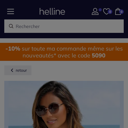
0
0
-10%
sur toute ma commande même sur les
nouveautés* avec le code
5090
retour