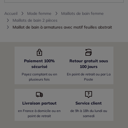
Accueil
Mode femme
Maillots de bain femme
Maillots de bain 2 pièces
Maillot de bain à armatures avec motif feuilles abstrait
Paiement 100%
Retour gratuit sous
sécurisé
100 jours
Payez comptant ou en
En point de retrait ou par La
plusieurs fois
Poste
Livraison partout
Service client
en France
à domicile ou en
de 9h à 18h du lundi au
point de retrait
samedi