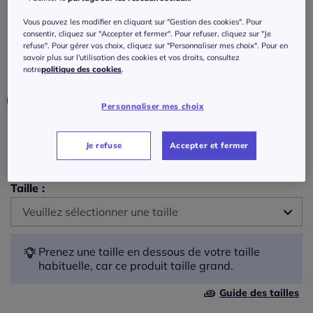
Maillot de bain
Vous pouvez les modifier en cliquant sur "Gestion des cookies". Pour
Réf : 511.104.010
consentir, cliquez sur "Accepter et fermer". Pour refuser, cliquez sur "Je
refuse". Pour gérer vos choix, cliquez sur "Personnaliser mes choix". Pour en
savoir plus sur l'utilisation des cookies et vos droits, consultez
notre
politique des cookies
.
Couleur :
vert olive
Personnaliser mes choix
Bonnet :
Je refuse
Accepter et fermer
B
Taille :
B
Veuillez sélectionner une taille
C
42 -
En stock
Prenez une taille en dessous de votre taille
habituelle, car ce produit taille grand.
D
44 -
En stock
Guide des tailles
E