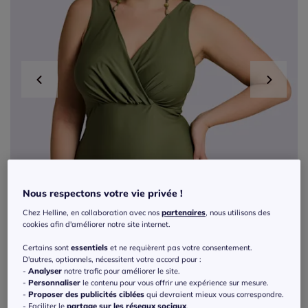
Nous respectons votre vie privée !
Chez Helline, en collaboration avec nos
partenaires
, nous utilisons des
cookies afin d'améliorer notre site internet.
Certains sont
essentiels
et ne requièrent pas votre consentement.
D'autres, optionnels, nécessitent votre accord pour :
-
Analyser
notre trafic pour améliorer le site.
-
Personnaliser
le contenu pour vous offrir une expérience sur mesure.
Exclu web
-
Proposer des publicités ciblées
qui devraient mieux vous correspondre.
- Faciliter le
partage sur les réseaux sociaux
.