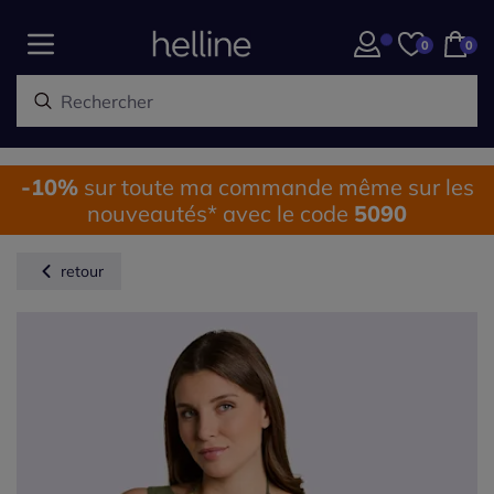
0
0
-10%
sur toute ma commande même sur les
nouveautés* avec le code
5090
retour