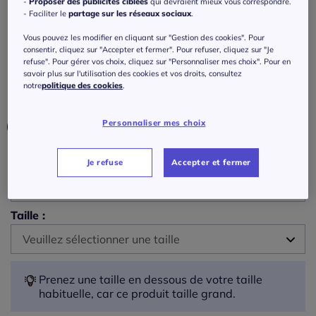
-
Proposer des publicités ciblées
qui devraient mieux vous correspondre.
Maillot de bain bon. b, c, d, e, f
- Faciliter le
partage sur les réseaux sociaux
.
Réf : 365.513.033
Vous pouvez les modifier en cliquant sur "Gestion des cookies". Pour
consentir, cliquez sur "Accepter et fermer". Pour refuser, cliquez sur "Je
refuse". Pour gérer vos choix, cliquez sur "Personnaliser mes choix". Pour en
savoir plus sur l'utilisation des cookies et vos droits, consultez
Couleur :
noir
notre
politique des cookies
.
Choisir une couleur :
Personnaliser mes choix
Bonnet :
Je refuse
Accepter et fermer
F
Taille :
B
Veuillez sélectionner une taille
C
42 -
épuisé
Prenez une taille en dessous de votre taille
habituelle, car ce produit taille grand.
D
44 -
épuisé