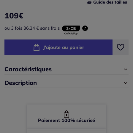
Guide des tailles
E
109
€
46 -
épuisé
F
ou 3 fois 36,34 € sans frais
?
48 -
épuisé
J'ajoute au panier
50 -
En stock
52 -
épuisé
Caractéristiques
54 -
Disponible dans 3 semaines
Description
56 -
En stock
58 -
En stock
Paiement 100% sécurisé
60 -
En stock