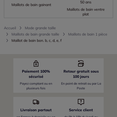
50 ans
Maillots de bain gainant
Maillots de bain ventre
plat
Accueil
Mode grande taille
Maillots de bain grande taille
Maillots de bain 1 pièce
Maillot de bain bon. b, c, d, e, f
Paiement 100%
Retour gratuit sous
sécurisé
100 jours
Payez comptant ou en
En point de retrait ou par La
plusieurs fois
Poste
Livraison partout
Service client
en France
à domicile ou en
de 9h à 18h du lundi au