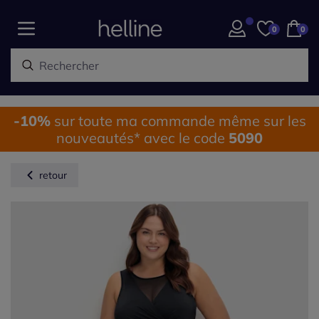
0
0
-10%
sur toute ma commande même sur les
nouveautés* avec le code
5090
retour