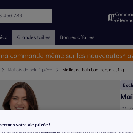
Comman
référen
éco
Grandes tailles
Bonnes affaires
 ma commande même sur les nouveautés* av
Maillots de bain 1 pièce
Maillot de bain bon. b, c, d, e, f, g
Exc
Mail
Réf : 3
Voir la
ectons votre vie privée !
Coule