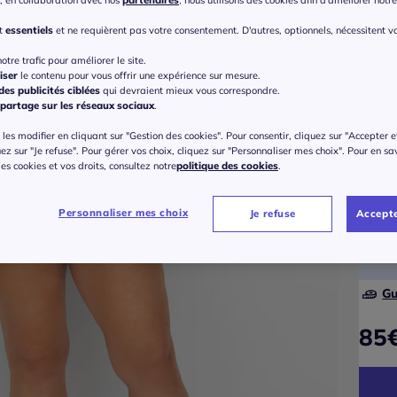
, en collaboration avec nos
partenaires
, nous utilisons des cookies afin d'améliorer notre 
Choisi
nt
essentiels
et ne requièrent pas votre consentement. D'autres, optionnels, nécessitent v
otre trafic pour améliorer le site.
iser
le contenu pour vous offrir une expérience sur mesure.
Bonne
es publicités ciblées
qui devraient mieux vous correspondre.
partage sur les réseaux sociaux
.
C
les modifier en cliquant sur "Gestion des cookies". Pour consentir, cliquez sur "Accepter e
uez sur "Je refuse". Pour gérer vos choix, cliquez sur "Personnaliser mes choix". Pour en sa
Taille
B
 des cookies et vos droits, consultez notre
politique des cookies
.
Veu
C
Personnaliser mes choix
Je refuse
Accepte
42 
D
44 
Gu
E
46 
85
F
48 