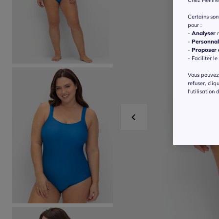
Chez Helline
Certains so
pour :
-
Analyser
n
-
Personnal
-
Proposer d
- Faciliter le
Vous pouvez 
refuser, cliq
l'utilisation