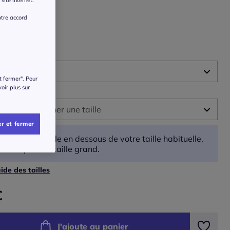
site internet.
r une couleur :
otre accord
t :
t fermer". Pour
voir plus sur
 :
illez sélectionner une taille
r et fermer
-
En stock
Prenez une taille en dessous de votre taille habituelle,
car ce produit taille grand.
-
En stock
ide des tailles
-
En stock
€
-
En stock
J'ajoute au panier