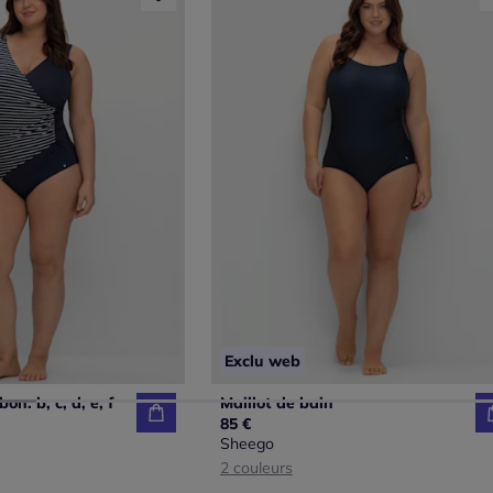
Exclu web
on. b, c, d, e, f
Maillot de bain
85 €
Sheego
2 couleurs