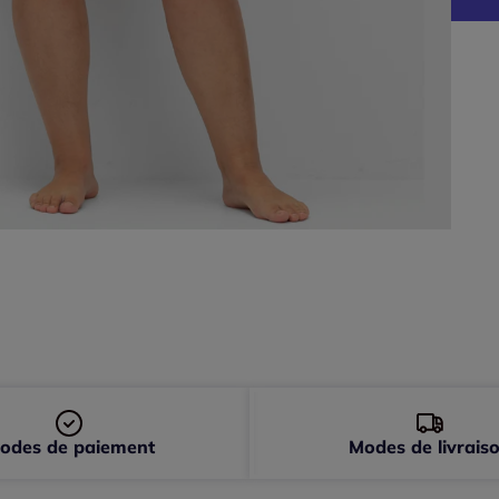
G
50 
52 
54 
56 
58 
60 
odes de paiement
Modes de livrais