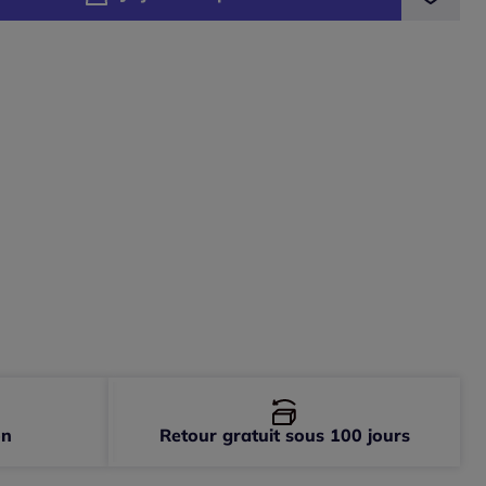
-
En stock
-
En stock
-
En stock
-
En stock
-
En stock
-
En stock
on
Retour gratuit sous 100 jours