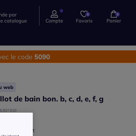
de par
0
0
ce catalogue
Compte
Favoris
Panier
ec le code
5090
lu web
lot de bain bon. b, c, d, e, f, g
55.927.010
 description >
ur :
bleu cobalt