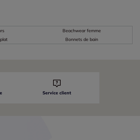
urs
Beachwear femme
plat
Bonnets de bain
e
Service client