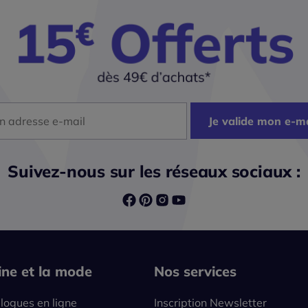
dresse mail
Je valide mon e-ma
Suivez-nous sur les réseaux sociaux :
line et la mode
Nos services
logues en ligne
Inscription Newsletter