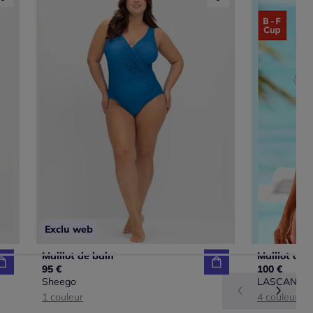
Exclu web
Maillot de bain
95 €
100 €
Sheego
LASCANA
1 couleur
4 couleurs