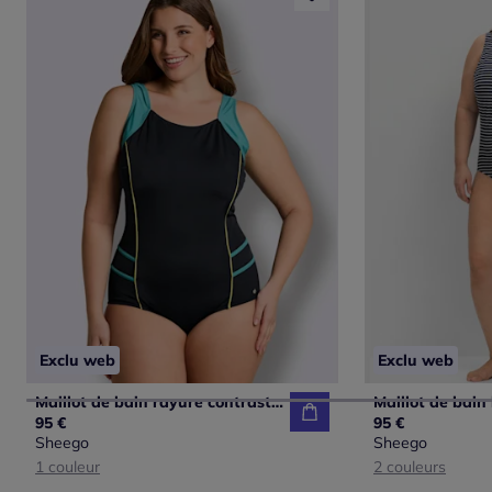
Exclu web
Exclu web
Maillot de bain rayure contrastée
Maillot de bain b
95 €
95 €
Sheego
Sheego
1 couleur
2 couleurs