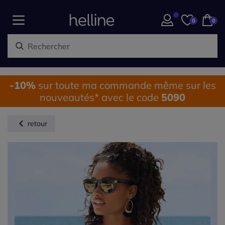
0
0
-10%
sur toute ma commande même sur les
nouveautés* avec le code
5090
retour