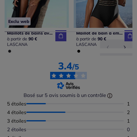
Exclu web
Maillots de bains avec empiècements brillants et bretelles croisées
Maillot de bain à empiècements rayés avec décolleté et sans manches
à partir de
90 €
à partir de
90 €
LASCANA
LASCANA
3.4
/5
Basé sur 5 avis soumis à un contrôle
5 étoiles
Nomb
1
4 étoiles
Nomb
2
3 étoiles
Nomb
1
2 étoiles
Aucu
0