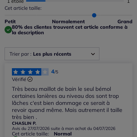
1 étoile
Nomb
1
Cet article taille:
Répartition du taillant selon les avis clients
Taille normalement : 60%
Taille petit : 0%
Petit
Normalement
Grand
Taille grand : 40%
80% des clientes trouvent cet article conforme à
la description
Trier par :
Les plus récents
Les plus récents
4
/5
Vérifié
Les plus anciens
Très beau maillot de bain le seul bémol
certaines lanières au niveau dos sont trop
Notes les plus élevées
lâches c'est bien dommage ce serait à
revoir quand même. Mais autrement il taille
très bien .
Notes les plus basses
CHASLIN P.
Avis du 27/07/2026 suite à mon achat du 04/07/2026
Cet article taille:
Normal