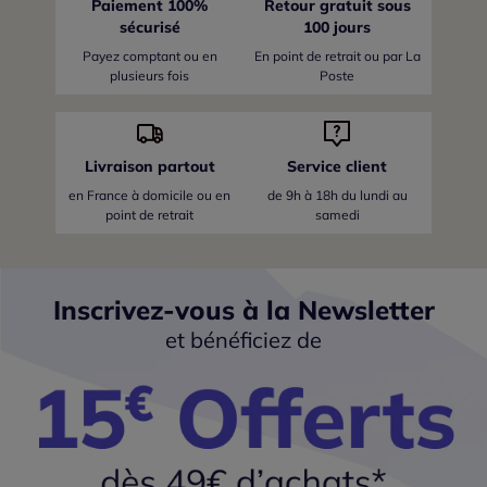
Paiement 100%
Retour gratuit sous
sécurisé
100 jours
Payez comptant ou en
En point de retrait ou par La
plusieurs fois
Poste
Livraison partout
Service client
en France
à domicile ou en
de 9h à 18h du lundi au
point de retrait
samedi
Inscrivez-vous à la Newsletter
et bénéficiez de