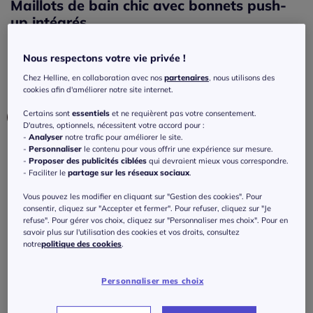
Maillots de bain chic avec bonnets push-
up intégrés
3.4
/
5
-
5
avis
Réf : 696.735.004
Nous respectons votre vie privée !
Chez Helline, en collaboration avec nos
partenaires
, nous utilisons des
Couleur :
noir-couleur doré
cookies afin d'améliorer notre site internet.
Certains sont
essentiels
et ne requièrent pas votre consentement.
D'autres, optionnels, nécessitent votre accord pour :
-
Analyser
notre trafic pour améliorer le site.
-
Personnaliser
le contenu pour vous offrir une expérience sur mesure.
Bonnet :
-
Proposer des publicités ciblées
qui devraient mieux vous correspondre.
- Faciliter le
partage sur les réseaux sociaux
.
D
Vous pouvez les modifier en cliquant sur "Gestion des cookies". Pour
Taille :
B
consentir, cliquez sur "Accepter et fermer". Pour refuser, cliquez sur "Je
refuse". Pour gérer vos choix, cliquez sur "Personnaliser mes choix". Pour en
Veuillez sélectionner une taille
savoir plus sur l'utilisation des cookies et vos droits, consultez
notre
politique des cookies
.
C
Guide des tailles
40 -
En stock
Personnaliser mes choix
100
€
D
à partir de
42 -
En stock