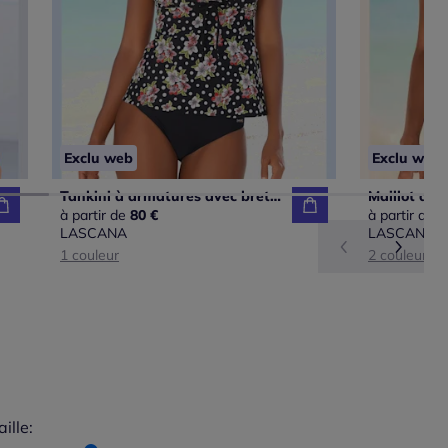
Exclu web
Exclu web
Tankini à armatures avec bretelles réglables et motifs fleuris
à partir de
80 €
à partir de
9
LASCANA
LASCANA
1 couleur
2 couleurs
aille:
du taillant selon les avis clients
 normalement : 67%