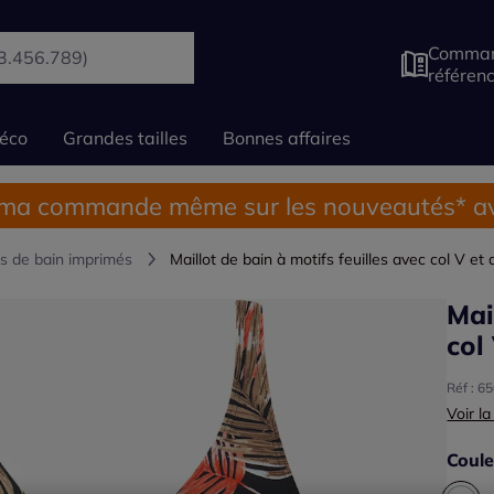
Comman
référen
éco
Grandes tailles
Bonnes affaires
 ma commande même sur les nouveautés* av
ts de bain imprimés
Maillot de bain à motifs feuilles avec col V et
Mai
col
Réf : 6
Voir la
Coule