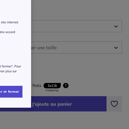
t :
site internet.
otre accord
 :
illez sélectionner une taille
ide des tailles
-
En stock
t fermer". Pour
0
€
voir plus sur
-
En stock
ois 33,34 € sans frais
?
r et fermer
-
En stock
J'ajoute au panier
-
En stock
-
En stock