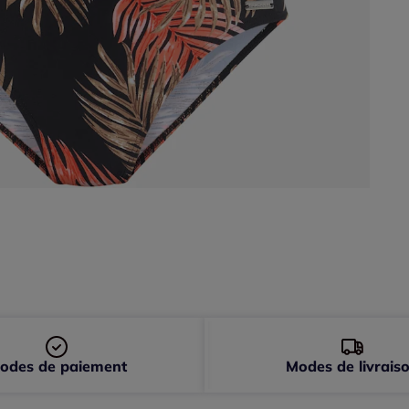
50 
52 
54 
56 
odes de paiement
Modes de livrais