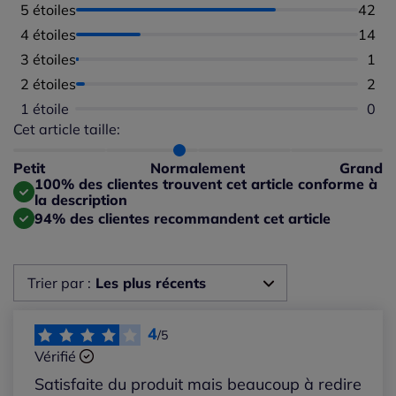
5 étoiles
Nombr
42
4 étoiles
Nombr
14
3 étoiles
Nomb
1
2 étoiles
Nomb
2
1 étoile
Aucu
0
Cet article taille:
Répartition du taillant selon les avis clients
Taille normalement : 92%
Taille petit : 8%
Petit
Normalement
Grand
Taille grand : 0%
100% des clientes trouvent cet article conforme à
la description
94% des clientes recommandent cet article
Trier par :
Les plus récents
Les plus récents
4
/5
Vérifié
Les plus anciens
Satisfaite du produit mais beaucoup à redire