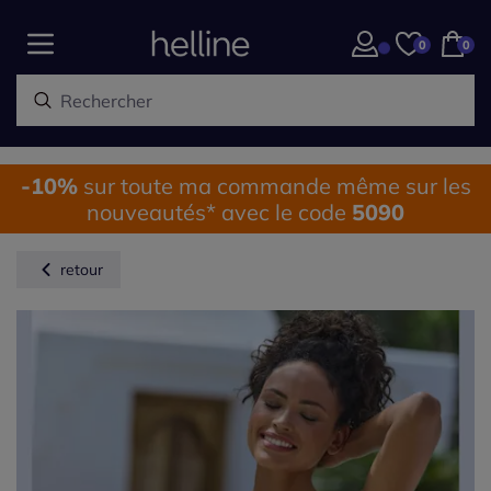
0
0
-10%
sur toute ma commande même sur les
nouveautés* avec le code
5090
retour