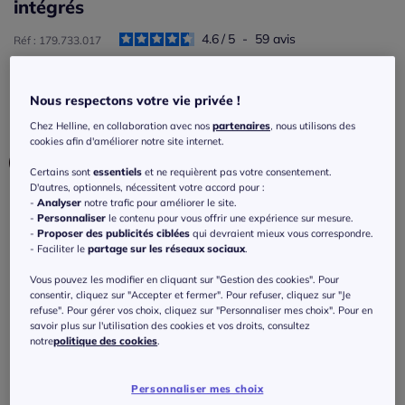
intégrés
4.6
/
5
-
59
avis
Réf : 179.733.017
Couleur :
fuchsia imprimé
Nous respectons votre vie privée !
Choisir une couleur :
Chez Helline, en collaboration avec nos
partenaires
, nous utilisons des
cookies afin d'améliorer notre site internet.
Certains sont
essentiels
et ne requièrent pas votre consentement.
D'autres, optionnels, nécessitent votre accord pour :
-
Analyser
notre trafic pour améliorer le site.
-
Personnaliser
le contenu pour vous offrir une expérience sur mesure.
-
Proposer des publicités ciblées
qui devraient mieux vous correspondre.
- Faciliter le
partage sur les réseaux sociaux
.
Vous pouvez les modifier en cliquant sur "Gestion des cookies". Pour
consentir, cliquez sur "Accepter et fermer". Pour refuser, cliquez sur "Je
Bonnet :
refuse". Pour gérer vos choix, cliquez sur "Personnaliser mes choix". Pour en
savoir plus sur l'utilisation des cookies et vos droits, consultez
C
notre
politique des cookies
.
Taille :
B
Personnaliser mes choix
Veuillez sélectionner une taille