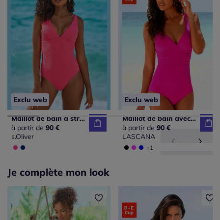
Exclu web
Exclu web
Maillot de bain à structure géométrique avec bonnets réglables
Maillot de bain avec bretelles croisées et bonnets intégrés
à partir de
90 €
à partir de
90 €
s.Oliver
LASCANA
+1
Je complète mon look