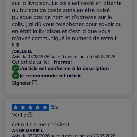
sur la livraison. Le colis est resté en attente
Notes les plus élevées
au bureau de poste sans en être avisé
puisque pas de nom et d'adresse sur le
colis. J'ai dû vous téléphoner pour savoir où
Notes les plus basses
en était la livraison et c'est là que vous
m'avez communiqué le numéro de retrait
!!!!!!
JOELLE D.
Avis du 07/08/2026 suite à mon achat du 04/07/2026
Cet article taille:
Normal
L’article est conforme à la description
Je recommande cet article
Signaler
5
/5
Vérifié
cet article me convient
ANNE MARIE L.
Avis du 07/08/2026 suite à mon achat du 20/07/2026