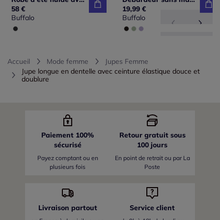
58 €
19,99 €
Buffalo
Buffalo
Accueil
Mode femme
Jupes Femme
Jupe longue en dentelle avec ceinture élastique douce et
doublure
Paiement 100%
Retour gratuit sous
sécurisé
100 jours
Payez comptant ou en
En point de retrait ou par La
plusieurs fois
Poste
Livraison partout
Service client