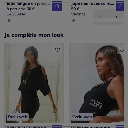
Jupe longue en jersey avec ceinture smockée et imprimé floral
Jupe midi avec ceinture élastique et grande fente
à partir de
50 €
50 €
LASCANA
Vivance
Je complète mon look
Exclu web
Exclu web
Robe d'été fluide avec larges manches et ceinture
Débardeur sans manches avec imprimé graphique en décolleté croisé