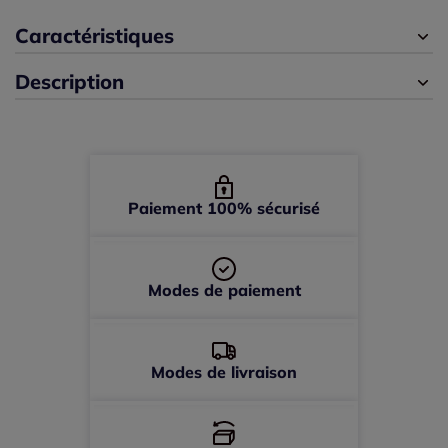
42 -
En stock
Caractéristiques
Description
44 -
épuisé
46 -
épuisé
48 -
épuisé
Paiement 100% sécurisé
Modes de paiement
Modes de livraison