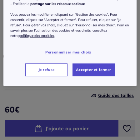
élastique douce et doublure
- Faciliter le
partage sur les réseaux sociaux
.
Réf : 801.012.002
Vous pouvez les modifier en cliquant sur "Gestion des cookies". Pour
consentir, cliquez sur "Accepter et fermer". Pour refuser, cliquez sur "Je
refuse". Pour gérer vos choix, cliquez sur "Personnaliser mes choix". Pour en
savoir plus sur l'utilisation des cookies et vos droits, consultez
Couleur :
noir
notre
politique des cookies
.
Choisir une couleur :
Personnaliser mes choix
Je refuse
Accepter et fermer
Taille :
Veuillez sélectionner une taille
Guide des tailles
36 -
En stock
60
€
38 -
En stock
J'ajoute au panier
40 -
En stock