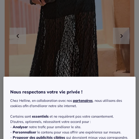
Nous respectons votre vie privée !
Chez Helline, en collaboration avec nos
partenaires
, nous utilisons des
cookies afin d'améliorer notre site internet.
Certains sont
essentiels
et ne requièrent pas votre consentement.
D'autres, optionnels, nécessitent votre accord pour :
-
Analyser
notre trafic pour améliorer le site.
-
Personnaliser
le contenu pour vous offrir une expérience sur mesure.
Jupe longue en dentelle avec ceinture
-
Proposer des publicités ciblées
qui devraient mieux vous correspondre.