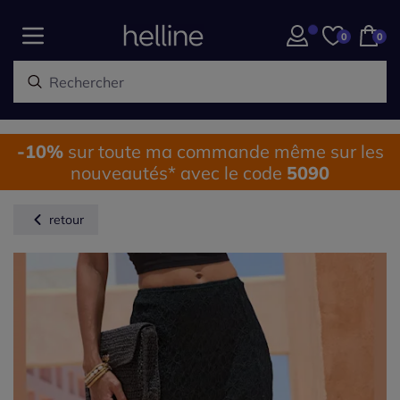
0
0
-10%
sur toute ma commande même sur les
nouveautés* avec le code
5090
retour