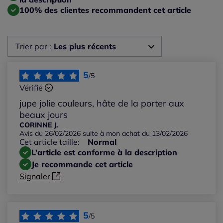
100% des clientes recommandent cet article
Trier par :
Les plus récents
Les plus récents
5
/5
Vérifié
Les plus anciens
jupe jolie couleurs, hâte de la porter aux
beaux jours
Notes les plus élevées
CORINNE J.
Avis du 26/02/2026 suite à mon achat du 13/02/2026
Cet article taille:
Normal
Notes les plus basses
L’article est conforme à la description
Je recommande cet article
Signaler
5
/5