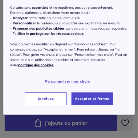
Jupe longue ceinture paperbag avec fente
Certains sont
essentiels
et ne requièrent pas votre consentement.
latérale imprimée
D'autres, optionnels, nécessitent votre accord pour :
-
Analyser
notre trafic pour améliorer le site.
4.6
/
5
-
5
avis
Réf : 215.860.005
-
Personnaliser
le contenu pour vous offrir une expérience sur mesure.
-
Proposer des publicités ciblées
qui devraient mieux vous correspondre.
- Faciliter le
partage sur les réseaux sociaux
.
Couleur :
vert imprimé
Vous pouvez les modifier en cliquant sur "Gestion des cookies". Pour
consentir, cliquez sur "Accepter et fermer". Pour refuser, cliquez sur "Je
refuse". Pour gérer vos choix, cliquez sur "Personnaliser mes choix". Pour en
savoir plus sur l'utilisation des cookies et vos droits, consultez
notre
politique des cookies
.
Taille :
Veuillez sélectionner une taille
Personnaliser mes choix
Guide des tailles
36 -
En stock
Je refuse
Accepter et fermer
40
€
à partir de
38 -
En stock
J'ajoute au panier
40 -
épuisé