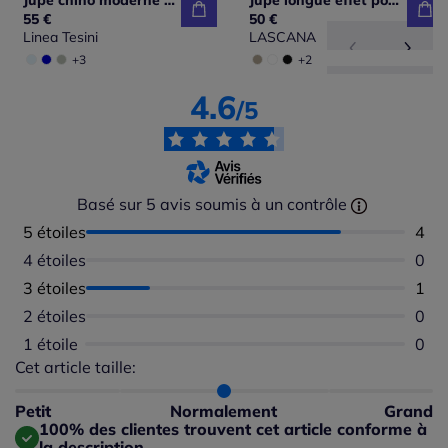
Jupe chino moderne simple et facile à associer
Jupe longue effet portefeuille avec short cycliste intégré
55 €
50 €
Linea Tesini
LASCANA
+3
+2
4.6
/5
Basé sur 5 avis soumis à un contrôle
5 étoiles
Nomb
4
4 étoiles
Aucu
0
3 étoiles
Nomb
1
2 étoiles
Aucu
0
1 étoile
Aucu
0
Cet article taille:
Répartition du taillant selon les avis clients
Taille normalement : 100%
Taille petit : 0%
Petit
Normalement
Grand
Taille grand : 0%
100% des clientes trouvent cet article conforme à
la description