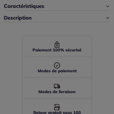
42 -
En stock
Caractéristiques
Description
44 -
épuisé
46 -
épuisé
48 -
épuisé
Paiement 100% sécurisé
Modes de paiement
Modes de livraison
Retour gratuit sous 100