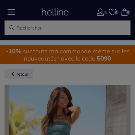
0
0
-10%
sur toute ma commande même sur les
nouveautés* avec le code
5090
retour