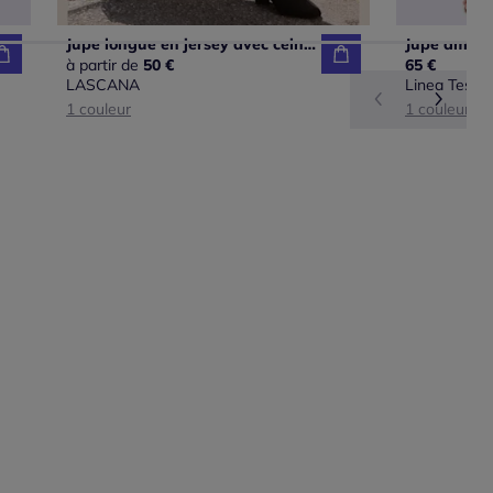
Jupe longue en jersey avec ceinture smockée et imprimé floral
à partir de
50 €
65 €
LASCANA
Linea Tesini
1 couleur
1 couleur