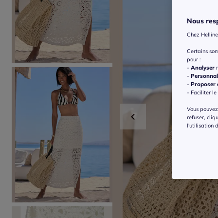
Nous resp
Chez Helline
Certains so
pour :
-
Analyser
n
-
Personnal
-
Proposer d
- Faciliter le
Vous pouvez 
refuser, cliq
l'utilisation