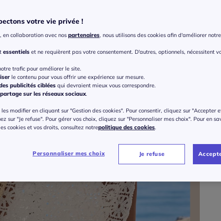
ectons votre vie privée !
Taille
, en collaboration avec nos
partenaires
, nous utilisons des cookies afin d'améliorer notre 
Veu
nt
essentiels
et ne requièrent pas votre consentement. D'autres, optionnels, nécessitent v
Gu
36 
otre trafic pour améliorer le site.
iser
le contenu pour vous offrir une expérience sur mesure.
10
es publicités ciblées
qui devraient mieux vous correspondre.
partage sur les réseaux sociaux
.
38 
ou 3 f
les modifier en cliquant sur "Gestion des cookies". Pour consentir, cliquez sur "Accepter e
uez sur "Je refuse". Pour gérer vos choix, cliquez sur "Personnaliser mes choix". Pour en sa
40 
 des cookies et vos droits, consultez notre
politique des cookies
.
42 
Personnaliser mes choix
Je refuse
Accepte
44 
46 