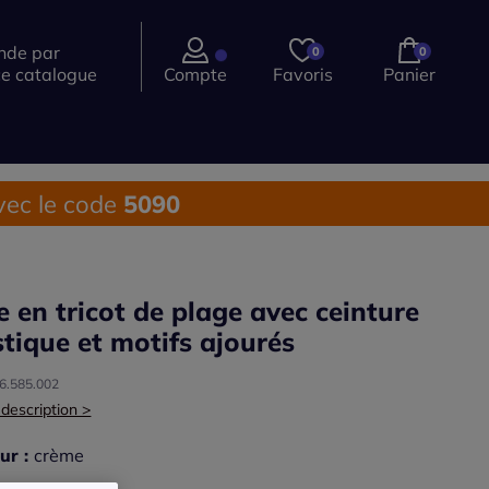
de par
0
0
ce catalogue
Compte
Favoris
Panier
ec le code
5090
e en tricot de plage avec ceinture
stique et motifs ajourés
16.585.002
 description >
ur :
crème