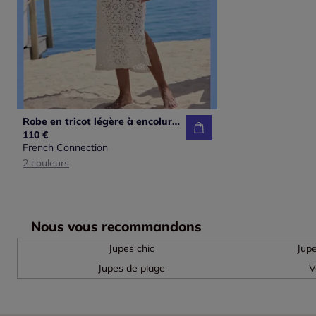
Robe en tricot légère à encolure ronde et sans manches
110 €
French Connection
2 couleurs
Nous vous recommandons
Jupes chic
Jup
Jupes de plage
V