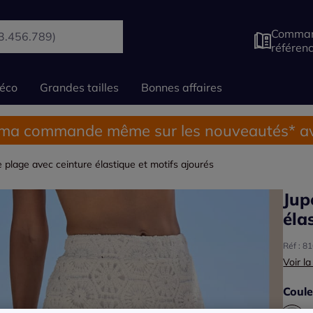
Comman
référen
éco
Grandes tailles
Bonnes affaires
 ma commande même sur les nouveautés* av
e plage avec ceinture élastique et motifs ajourés
Jup
éla
Réf : 8
Voir la
Coule