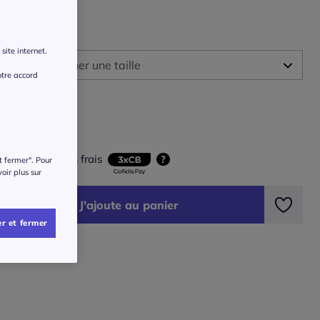
 :
site internet.
illez sélectionner une taille
otre accord
ide des tailles
-
En stock
0
€
-
En stock
ois 33,34 € sans frais
?
t fermer". Pour
voir plus sur
-
En stock
J'ajoute au panier
-
En stock
r et fermer
-
En stock
-
En stock