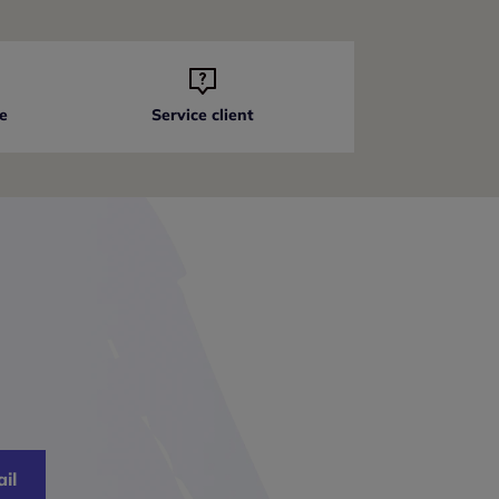
e
Service client
il