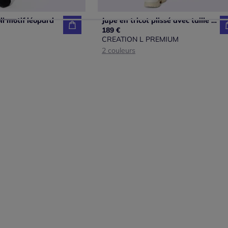
oli motif léopard
Jupe en tricot plissé avec taille ajustée et élastique confortable
189 €
CREATION L PREMIUM
2 couleurs