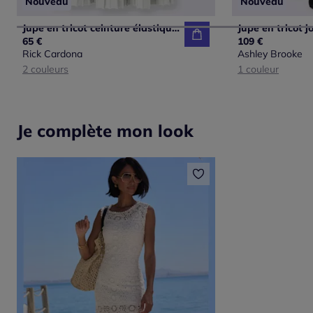
Nouveau
Nouveau
Jupe en tricot ceinture élastique confortable
Jupe en tricot j
65 €
109 €
Rick Cardona
Ashley Brooke
2 couleurs
1 couleur
Je complète mon look