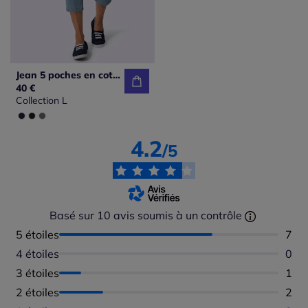
Jean 5 poches en coton extensible avec fermeture à glissière
40 €
Collection L
4.2
/5
Basé sur 10 avis soumis à un contrôle
5 étoiles
Nomb
7
4 étoiles
Aucu
0
3 étoiles
Nomb
1
2 étoiles
Nomb
2