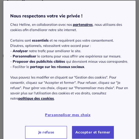
dentelle moderne
4.2
/
5
-
10
avis
Réf : 200.750.016
Nous respectons votre vie privée !
Chez Helline, en collaboration avec nos
partenaires
, nous utilisons des
cookies afin d'améliorer notre site internet.
Couleur :
bleu blanchi
Certains sont
essentiels
et ne requièrent pas votre consentement.
Choisir une couleur :
D'autres, optionnels, nécessitent votre accord pour :
-
Analyser
notre trafic pour améliorer le site.
-
Personnaliser
le contenu pour vous offrir une expérience sur mesure.
-
Proposer des publicités ciblées
qui devraient mieux vous correspondre.
- Faciliter le
partage sur les réseaux sociaux
.
Vous pouvez les modifier en cliquant sur "Gestion des cookies". Pour
Modèle :
consentir, cliquez sur "Accepter et fermer". Pour refuser, cliquez sur "Je
refuse". Pour gérer vos choix, cliquez sur "Personnaliser mes choix". Pour en
Taille standard
savoir plus sur l'utilisation des cookies et vos droits, consultez
notre
politique des cookies
.
Taille :
Longueur courte
Personnaliser mes choix
Veuillez sélectionner une taille
Taille standard
Guide des tailles
38 -
En stock
Je refuse
Accepter et fermer