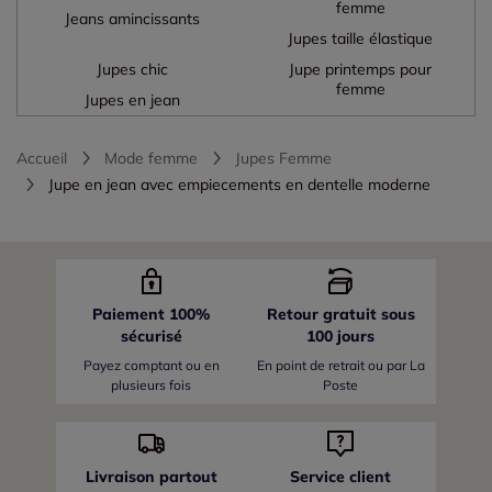
femme
Jeans amincissants
Jupes taille élastique
Jupes chic
Jupe printemps pour
femme
Jupes en jean
Accueil
Mode femme
Jupes Femme
Jupe en jean avec empiecements en dentelle moderne
Paiement 100%
Retour gratuit sous
sécurisé
100 jours
Payez comptant ou en
En point de retrait ou par La
plusieurs fois
Poste
Livraison partout
Service client