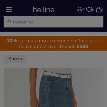
0
0
-10%
sur toute ma commande même sur les
nouveautés* avec le code
5090
retour