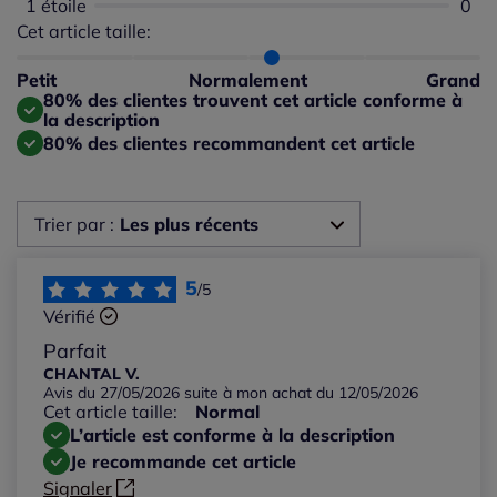
1 étoile
Aucu
0
Cet article taille:
Répartition du taillant selon les avis clients
Taille normalement : 70%
Taille petit : 10%
Petit
Normalement
Grand
Taille grand : 20%
80% des clientes trouvent cet article conforme à
la description
80% des clientes recommandent cet article
Trier par :
Les plus récents
Les plus récents
5
/5
Vérifié
Les plus anciens
Parfait
CHANTAL V.
Avis du 27/05/2026 suite à mon achat du 12/05/2026
Notes les plus élevées
Cet article taille:
Normal
L’article est conforme à la description
Notes les plus basses
Je recommande cet article
Signaler