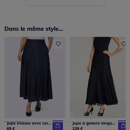
Dans le même style...
Jupe évasée avec ceinture élastique et poches latérales
Jupe à godets longue en mousseline satinée avec ourlet évasé
69 €
139 €