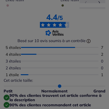
Linea Tesini
Linea Tesini
4.4
/5
Basé sur 10 avis soumis à un contrôle
5 étoiles
Nomb
7
4 étoiles
Nomb
2
3 étoiles
Aucu
0
2 étoiles
Aucu
0
1 étoile
Nomb
1
Cet article taille:
Répartition du taillant selon les avis clients
Taille normalement : 90%
Taille petit : 0%
Petit
Normalement
Grand
Taille grand : 10%
90% des clientes trouvent cet article conforme à
la description
90% des clientes recommandent cet article