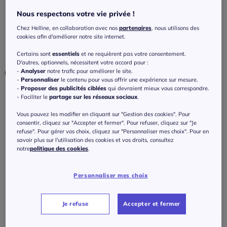
poches et détails en surpiqûre
Nous respectons votre vie privée !
4.4
/
5
-
10
avis
Réf : 138.351.059
Chez Helline, en collaboration avec nos
partenaires
, nous utilisons des
cookies afin d'améliorer notre site internet.
Couleur :
bleu délavé
Certains sont
essentiels
et ne requièrent pas votre consentement.
D'autres, optionnels, nécessitent votre accord pour :
-
Analyser
notre trafic pour améliorer le site.
-
Personnaliser
le contenu pour vous offrir une expérience sur mesure.
-
Proposer des publicités ciblées
qui devraient mieux vous correspondre.
- Faciliter le
partage sur les réseaux sociaux
.
Taille :
Vous pouvez les modifier en cliquant sur "Gestion des cookies". Pour
Veuillez sélectionner une taille
consentir, cliquez sur "Accepter et fermer". Pour refuser, cliquez sur "Je
refuse". Pour gérer vos choix, cliquez sur "Personnaliser mes choix". Pour en
Guide des tailles
36 -
En stock
savoir plus sur l'utilisation des cookies et vos droits, consultez
notre
politique des cookies
.
89
€
38 -
En stock
Personnaliser mes choix
J'ajoute au panier
40 -
En stock
Je refuse
Accepter et fermer
42 -
En stock
Caractéristiques