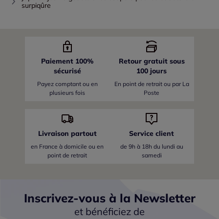
surpiqûre
Paiement 100%
Retour gratuit sous
sécurisé
100 jours
Payez comptant ou en
En point de retrait ou par La
plusieurs fois
Poste
Livraison partout
Service client
en France
à domicile ou en
de 9h à 18h du lundi au
point de retrait
samedi
Inscrivez-vous à la Newsletter
et bénéficiez de