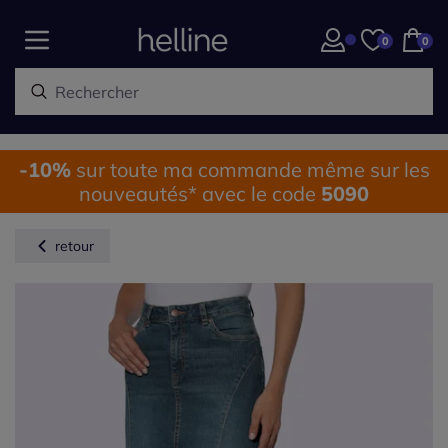
0
0
-10%
sur toute ma commande même sur les
nouveautés* avec le code
5090
retour