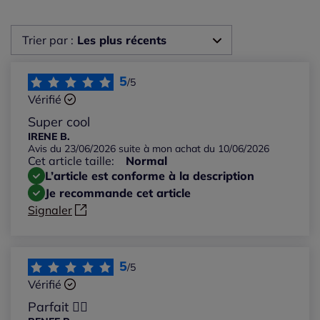
Trier par :
Les plus récents
Les plus récents
5
/5
Vérifié
Les plus anciens
Super cool
IRENE B.
Avis du 23/06/2026 suite à mon achat du 10/06/2026
Notes les plus élevées
Cet article taille:
Normal
L’article est conforme à la description
Notes les plus basses
Je recommande cet article
Signaler
5
/5
Vérifié
Parfait 👍🏽