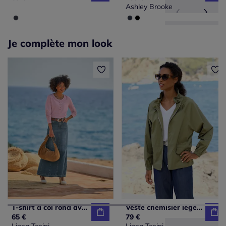
Ashley Brooke
Je complète mon look
T-shirt à col rond avec délicat empiècement en dentelle et fentes latérales
Veste chemisier léger à col montant et manches raglan
65 €
79 €