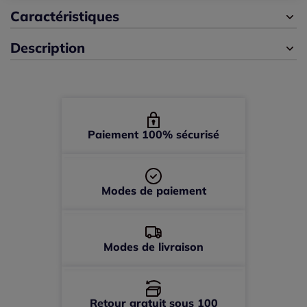
42 -
En stock
Caractéristiques
Description
44 -
En stock
46 -
En stock
48 -
En stock
Paiement 100% sécurisé
Modes de paiement
Modes de livraison
Retour gratuit sous 100