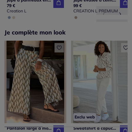
Jupe à panneaux en tencel avec broderies et poches
Jupe évasée à ceinture large avec poches plaquées
79 €
99 €
Creation L
CREATION L PREMIUM
Je complète mon look
Exclu web
Pantalon large à motifs avec ceinture smockée et poches latérales
Sweatshirt à capuche avec motif zèbre et manches raglan en coton doux