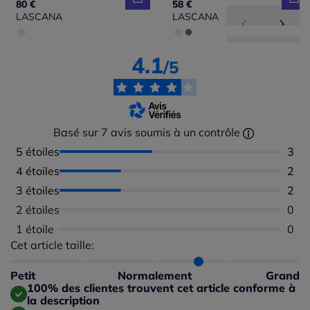
80 €
58 €
LASCANA
LASCANA
4.1
/5
Basé sur 7 avis soumis à un contrôle
5 étoiles
Nomb
3
4 étoiles
Nomb
2
3 étoiles
Nomb
2
2 étoiles
Aucu
0
1 étoile
Aucu
0
Cet article taille:
Répartition du taillant selon les avis clients
Taille normalement : 71%
Taille petit : 0%
Petit
Normalement
Grand
Taille grand : 29%
100% des clientes trouvent cet article conforme à
la description