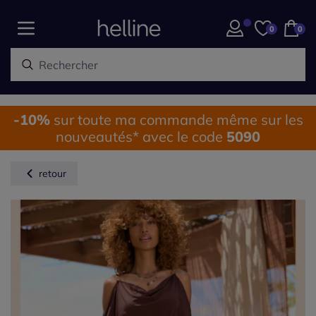
0
0
-10%
sur toute ma commande même sur les
nouveautés* avec le code
5090
retour