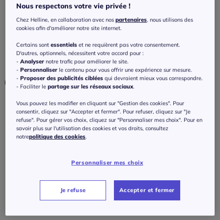
Jupe-culotte à jambes extra-larges avec
Nous respectons votre vie privée !
imprimé graphique et matière fluide
Chez Helline, en collaboration avec nos
partenaires
, nous utilisons des
cookies afin d'améliorer notre site internet.
4.1
/
5
-
7
avis
Réf : 483.143.004
Certains sont
essentiels
et ne requièrent pas votre consentement.
D'autres, optionnels, nécessitent votre accord pour :
-
Analyser
notre trafic pour améliorer le site.
Couleur :
beige-marron imprimé
-
Personnaliser
le contenu pour vous offrir une expérience sur mesure.
-
Proposer des publicités ciblées
qui devraient mieux vous correspondre.
- Faciliter le
partage sur les réseaux sociaux
.
Vous pouvez les modifier en cliquant sur "Gestion des cookies". Pour
Taille :
consentir, cliquez sur "Accepter et fermer". Pour refuser, cliquez sur "Je
refuse". Pour gérer vos choix, cliquez sur "Personnaliser mes choix". Pour en
Veuillez sélectionner une taille
savoir plus sur l'utilisation des cookies et vos droits, consultez
notre
politique des cookies
.
Guide des tailles
36 -
En stock
60
€
Personnaliser mes choix
à partir de
38 -
En stock
Je refuse
Accepter et fermer
J'ajoute au panier
40 -
En stock