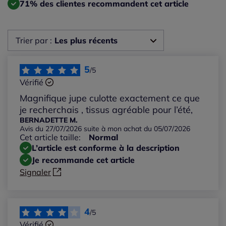
71% des clientes recommandent cet article
Trier par :
Les plus récents
Les plus récents
5
/5
Vérifié
Les plus anciens
Magnifique jupe culotte exactement ce que
je recherchais , tissus agréable pour l’été,
Notes les plus élevées
BERNADETTE M.
Avis du 27/07/2026 suite à mon achat du 05/07/2026
Cet article taille:
Normal
Notes les plus basses
L’article est conforme à la description
Je recommande cet article
Signaler
4
/5
Vérifié