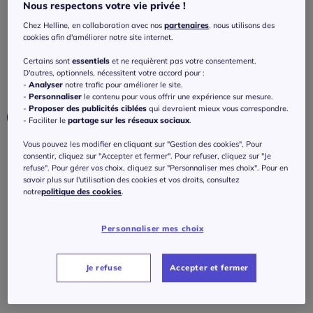
Jupe-culotte à ceinture élastique avec
Nous respectons votre vie privée !
short intégré et coupe évasée
Chez Helline, en collaboration avec nos
partenaires
, nous utilisons des
cookies afin d'améliorer notre site internet.
5
/
5
-
3
avis
Réf : 482.898.004
Certains sont
essentiels
et ne requièrent pas votre consentement.
D'autres, optionnels, nécessitent votre accord pour :
-
Analyser
notre trafic pour améliorer le site.
Couleur :
beige-marron imprimé
-
Personnaliser
le contenu pour vous offrir une expérience sur mesure.
-
Proposer des publicités ciblées
qui devraient mieux vous correspondre.
- Faciliter le
partage sur les réseaux sociaux
.
Vous pouvez les modifier en cliquant sur "Gestion des cookies". Pour
Taille :
consentir, cliquez sur "Accepter et fermer". Pour refuser, cliquez sur "Je
refuse". Pour gérer vos choix, cliquez sur "Personnaliser mes choix". Pour en
Veuillez sélectionner une taille
savoir plus sur l'utilisation des cookies et vos droits, consultez
notre
politique des cookies
.
Guide des tailles
36 -
En stock
Personnaliser mes choix
45
€
38 -
En stock
Je refuse
Accepter et fermer
J'ajoute au panier
40 -
épuisé