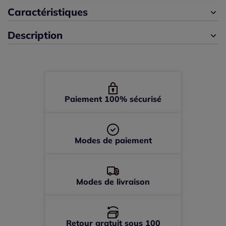
42 -
épuisé
Caractéristiques
Description
44 -
épuisé
46 -
épuisé
48 -
épuisé
Paiement 100% sécurisé
Modes de paiement
Modes de livraison
Retour gratuit sous 100