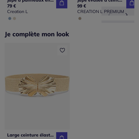
Jupe à panneaux en tencel avec broderies et poches
Jupe évasée à ceinture large avec poches plaquées
79 €
99 €
Creation L
CREATION L PREMIUM
Je complète mon look
Large ceinture élastique avec boucle décorative et détails dorés