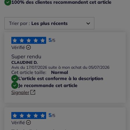
100% des clientes recommandent cet article
Trier par :
Les plus récents
Les plus récents
5
/5
Vérifié
Les plus anciens
Super rendu
CLAUDINE D.
Avis du 17/07/2026 suite à mon achat du 05/07/2026
Notes les plus élevées
Cet article taille:
Normal
L’article est conforme à la description
Notes les plus basses
Je recommande cet article
Signaler
5
/5
Vérifié