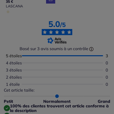
35 €
LASCANA
5.0
/5
Basé sur 3 avis soumis à un contrôle
5 étoiles
Nomb
3
4 étoiles
Aucu
0
3 étoiles
Aucu
0
2 étoiles
Aucu
0
1 étoile
Aucu
0
Cet article taille:
Répartition du taillant selon les avis clients
Taille normalement : 100%
Taille petit : 0%
Petit
Normalement
Grand
Taille grand : 0%
100% des clientes trouvent cet article conforme à
la description