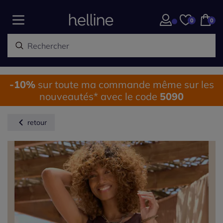
0
0
-10%
sur toute ma commande même sur les
nouveautés* avec le code
5090
retour