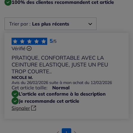
100% des clientes recommandent cet article
Trier par :
Les plus récents
Les plus récents
5
/5
Vérifié
Les plus anciens
PRATIQUE, CONFORTABLE AVEC LA
CEINTURE ELASTIQUE, JUSTE UN PEU
Notes les plus élevées
TROP COURTE..
NICOLE M.
Avis du 26/02/2026 suite à mon achat du 12/02/2026
Notes les plus basses
Cet article taille:
Normal
L’article est conforme à la description
Je recommande cet article
Signaler
1