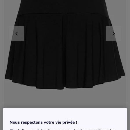
Exclu web
Nous respectons votre vie privée !