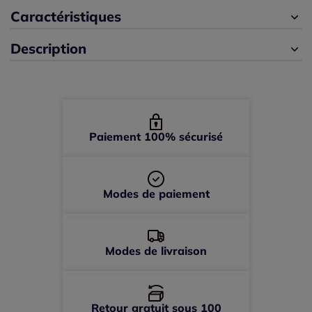
42 -
épuisé
Caractéristiques
Description
44 -
épuisé
46 -
épuisé
48 -
épuisé
Paiement 100% sécurisé
Modes de paiement
Modes de livraison
Retour gratuit sous 100