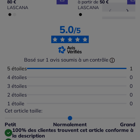
80 €
à partir de
50 €
LASCANA
LASCANA
5.0
/5
Basé sur 1 avis soumis à un contrôle
5 étoiles
Nomb
1
4 étoiles
Aucu
0
3 étoiles
Aucu
0
2 étoiles
Aucu
0
1 étoile
Aucu
0
Cet article taille:
Répartition du taillant selon les avis clients
Taille normalement : 100%
Taille petit : 0%
Petit
Normalement
Grand
Taille grand : 0%
100% des clientes trouvent cet article conforme à
la description