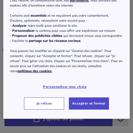
Chez Helline, en collaboration avec nos
partenaires
, nous utilisons des
Jupe-culotte avec élastique et
cookies afin d'améliorer notre site internet.
empiècement volanté en jersey doux
Certains sont
essentiels
et ne requièrent pas votre consentement.
Réf : 189.212.004
D'autres, optionnels, nécessitent votre accord pour :
-
Analyser
notre trafic pour améliorer le site.
-
Personnaliser
le contenu pour vous offrir une expérience sur mesure.
-
Proposer des publicités ciblées
qui devraient mieux vous correspondre.
Couleur :
noir
- Faciliter le
partage sur les réseaux sociaux
.
Vous pouvez les modifier en cliquant sur "Gestion des cookies". Pour
consentir, cliquez sur "Accepter et fermer". Pour refuser, cliquez sur "Je
refuse". Pour gérer vos choix, cliquez sur "Personnaliser mes choix". Pour en
Taille :
savoir plus sur l'utilisation des cookies et vos droits, consultez
notre
politique des cookies
.
Veuillez sélectionner une taille
Guide des tailles
Personnaliser mes choix
36 -
En stock
40
€
Je refuse
Accepter et fermer
38 -
En stock
J'ajoute au panier
40 -
épuisé