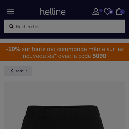
0
0
-10%
sur toute ma commande même sur les
nouveautés* avec le code
5090
retour