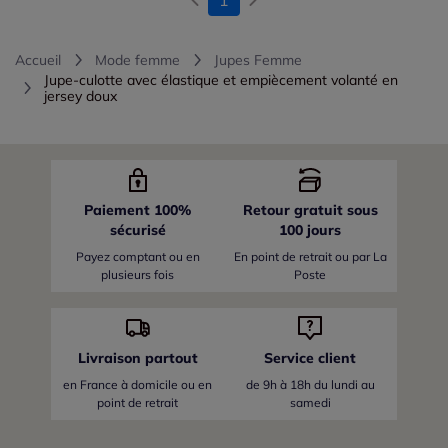
Accueil
Mode femme
Jupes Femme
Jupe-culotte avec élastique et empiècement volanté en
jersey doux
Paiement 100%
Retour gratuit sous
sécurisé
100 jours
Payez comptant ou en
En point de retrait ou par La
plusieurs fois
Poste
Livraison partout
Service client
en France
à domicile ou en
de 9h à 18h du lundi au
point de retrait
samedi