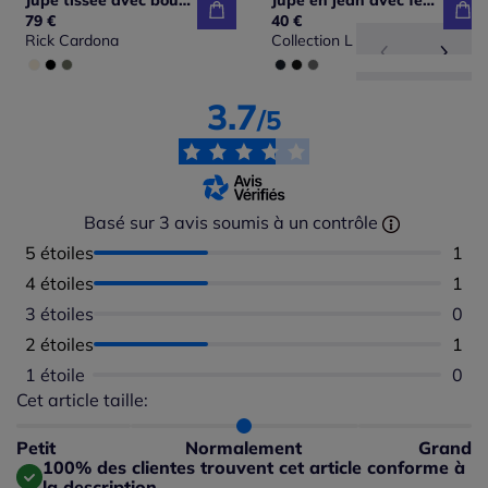
Jupe tissée avec boutons fantaisie et poches latérales
Jupe en jean avec fente au dos et coupe cinq poches
79 €
40 €
Rick Cardona
Collection L
3.7
/5
Basé sur 3 avis soumis à un contrôle
5 étoiles
Nomb
1
4 étoiles
Nomb
1
3 étoiles
Aucu
0
2 étoiles
Nomb
1
1 étoile
Aucu
0
Cet article taille:
Répartition du taillant selon les avis clients
Taille normalement : 100%
Taille petit : 0%
Petit
Normalement
Grand
Taille grand : 0%
100% des clientes trouvent cet article conforme à
la description