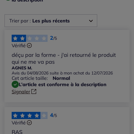
Trier par :
Les plus récents
Les plus récents
2
/5
Vérifié
Les plus anciens
déçu par la forme - j'ai retourné le produit
qui ne me va pas
Notes les plus élevées
AGNES M.
Avis du 04/08/2026 suite à mon achat du 12/07/2026
Cet article taille:
Normal
Notes les plus basses
L’article est conforme à la description
Signaler
4
/5
Vérifié
RAS