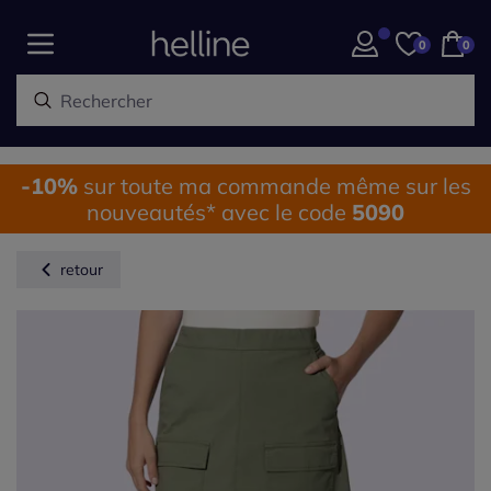
0
0
-10%
sur toute ma commande même sur les
nouveautés* avec le code
5090
retour