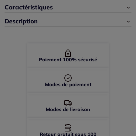
42 -
épuisé
Caractéristiques
Description
44 -
En stock
46 -
épuisé
48 -
épuisé
Paiement 100% sécurisé
50 -
épuisé
Modes de paiement
52 -
épuisé
Modes de livraison
Retour gratuit sous 100