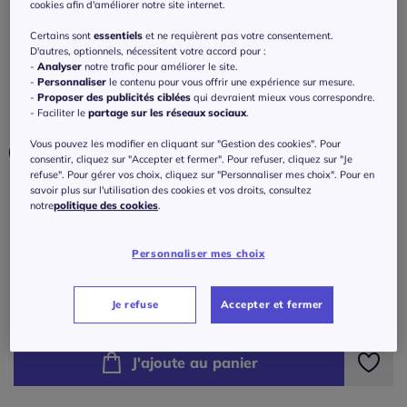
Jupe cargo décontractée avec poches
cookies afin d'améliorer notre site internet.
classiques et ceinture élastique
Certains sont
essentiels
et ne requièrent pas votre consentement.
D'autres, optionnels, nécessitent votre accord pour :
3.7
/
5
-
3
avis
Réf : 468.038.008
-
Analyser
notre trafic pour améliorer le site.
-
Personnaliser
le contenu pour vous offrir une expérience sur mesure.
-
Proposer des publicités ciblées
qui devraient mieux vous correspondre.
- Faciliter le
partage sur les réseaux sociaux
.
Couleur :
kaki
Vous pouvez les modifier en cliquant sur "Gestion des cookies". Pour
consentir, cliquez sur "Accepter et fermer". Pour refuser, cliquez sur "Je
refuse". Pour gérer vos choix, cliquez sur "Personnaliser mes choix". Pour en
savoir plus sur l'utilisation des cookies et vos droits, consultez
Taille :
notre
politique des cookies
.
Veuillez sélectionner une taille
Personnaliser mes choix
Guide des tailles
36 -
En stock
79
€
Je refuse
Accepter et fermer
38 -
épuisé
J'ajoute au panier
40 -
épuisé