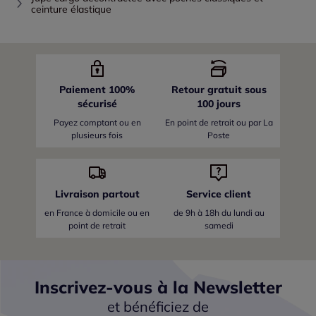
ceinture élastique
Paiement 100%
Retour gratuit sous
sécurisé
100 jours
Payez comptant ou en
En point de retrait ou par La
plusieurs fois
Poste
Livraison partout
Service client
en France
à domicile ou en
de 9h à 18h du lundi au
point de retrait
samedi
Inscrivez-vous à la Newsletter
et bénéficiez de