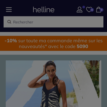
0
0
-10%
sur toute ma commande même sur les
nouveautés* avec le code
5090