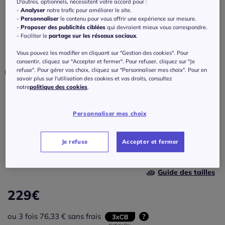
imprimé graphique
D'autres, optionnels, nécessitent votre accord pour :
-
Analyser
notre trafic pour améliorer le site.
-
Personnaliser
le contenu pour vous offrir une expérience sur mesure.
Réf : 434.126.007
-
Proposer des publicités ciblées
qui devraient mieux vous correspondre.
- Faciliter le
partage sur les réseaux sociaux
.
Couleur :
café au lait-noir imprimé
Vous pouvez les modifier en cliquant sur "Gestion des cookies". Pour
consentir, cliquez sur "Accepter et fermer". Pour refuser, cliquez sur "Je
refuse". Pour gérer vos choix, cliquez sur "Personnaliser mes choix". Pour en
savoir plus sur l'utilisation des cookies et vos droits, consultez
notre
politique des cookies
.
Modèle :
Personnaliser mes choix
Taille standard
Taille :
Longueur courte
Je refuse
Accepter et fermer
Veuillez sélectionner une taille
Taille standard
Guide des tailles
38 -
En stock
229
€
40 -
En stock
ou 3 fois 76,33 € sans frais
?