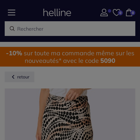
0
0
-10%
sur toute ma commande même sur les
nouveautés* avec le code
5090
retour