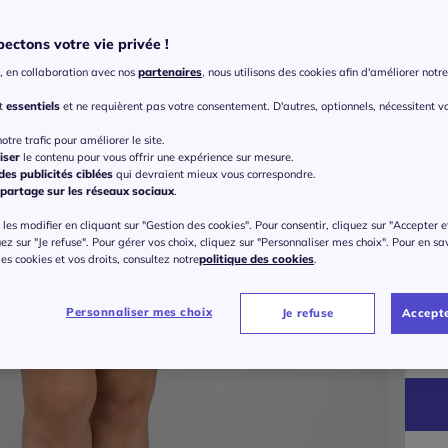
ectons votre vie privée !
Bonne
, en collaboration avec nos
partenaires
, nous utilisons des cookies afin d'améliorer notre 
E
nt
essentiels
et ne requièrent pas votre consentement. D'autres, optionnels, nécessitent v
otre trafic pour améliorer le site.
Taille
B
iser
le contenu pour vous offrir une expérience sur mesure.
es publicités ciblées
qui devraient mieux vous correspondre.
Veu
partage sur les réseaux sociaux
.
C
42 
les modifier en cliquant sur "Gestion des cookies". Pour consentir, cliquez sur "Accepter e
uez sur "Je refuse". Pour gérer vos choix, cliquez sur "Personnaliser mes choix". Pour en sa
D
 des cookies et vos droits, consultez notre
politique des cookies
.
44 
Gu
Personnaliser mes choix
Je refuse
Accepte
E
46 
85
F
48 
50 