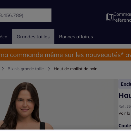
Comman
référen
éco
Grandes tailles
Bonnes affaires
 ma commande même sur les nouveautés* av
Bikinis grande taille
Haut de maillot de bain
Exc
Hau
Réf : 3
Voir la
Coule