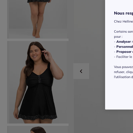
Nous resp
Chez Helline
Certains so
pour :
-
Analyser
n
-
Personnal
-
Proposer d
- Faciliter le
Vous pouvez 
refuser, cliq
l'utilisation