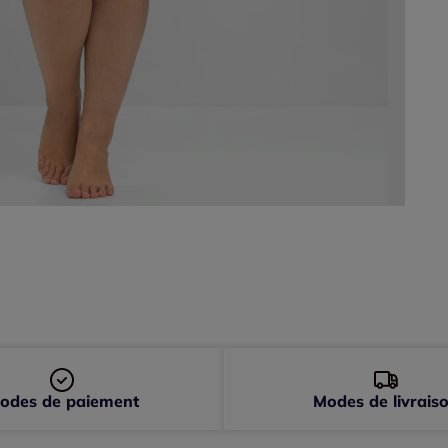
52 
54 
56 
58 
60 
odes de paiement
Modes de livrais