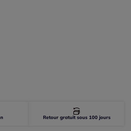
-
épuisé
-
En stock
-
En stock
-
En stock
-
En stock
on
Retour gratuit sous 100 jours