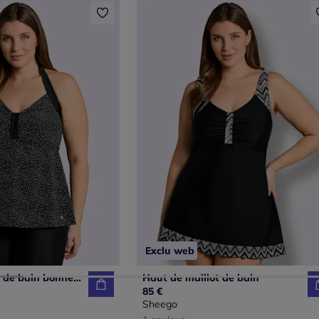
Exclu web
Haut de maillot de bain bonnets doux
Haut de maillot de bain
85 €
Sheego