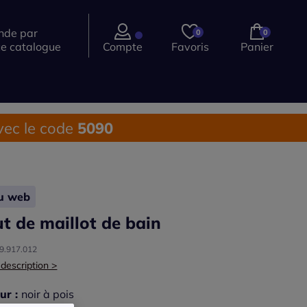
de par
0
0
ce catalogue
Compte
Favoris
Panier
ec le code
5090
lu web
t de maillot de bain
59.917.012
 description >
ur :
noir à pois