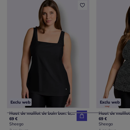
Exclu web
Exclu web
Haut de maillot de bain bon. b, c, d, e, f
69 €
69 €
Sheego
Sheego