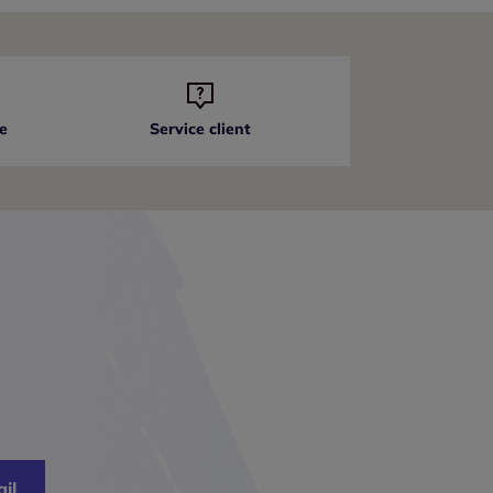
e
Service client
il