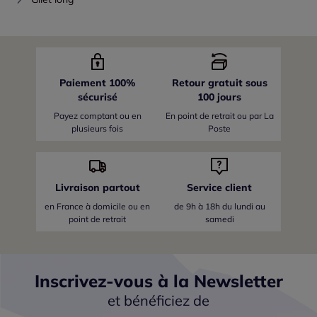
Paiement 100%
Retour gratuit sous
sécurisé
100 jours
Payez comptant ou en
En point de retrait ou par La
plusieurs fois
Poste
Livraison partout
Service client
en France
à domicile ou en
de 9h à 18h du lundi au
point de retrait
samedi
Inscrivez-vous à la Newsletter
et bénéficiez de