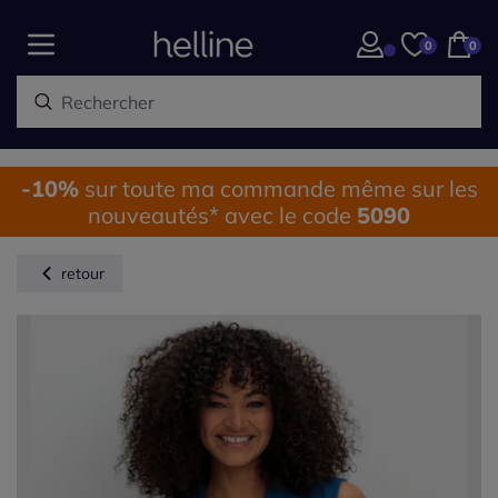
0
0
-10%
sur toute ma commande même sur les
nouveautés* avec le code
5090
retour