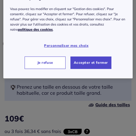
Gilet long
Vous pouvez les modifier en cliquant sur "Gestion des cookies". Pour
Réf : 364.054.010
consentir, cliquez sur "Accepter et fermer". Pour refuser, cliquez sur "Je
refuse". Pour gérer vos choix, cliquez sur "Personnaliser mes choix". Pour en
savoir plus sur l'utilisation des cookies et vos droits, consultez
notre
politique des cookies
.
Couleur :
myrtilles
Personnaliser mes choix
Taille :
Je refuse
Accepter et fermer
Veuillez sélectionner une taille
40 -
En stock
Prenez une taille en dessous de votre taille
habituelle, car ce produit taille grand.
42 -
épuisé
Guide des tailles
109
€
44 -
épuisé
ou 3 fois 36,34 € sans frais
?
46 -
En stock